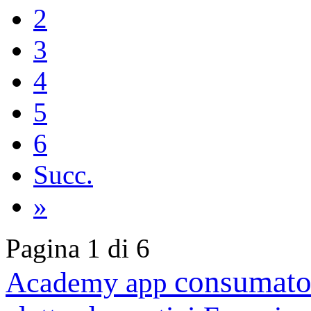
2
3
4
5
6
Succ.
»
Pagina 1 di 6
consumato
Academy
app