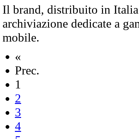
Il brand, distribuito in Itali
archiviazione dedicate a gam
mobile.
«
Prec.
1
2
3
4