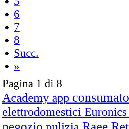
5
6
7
8
Succ.
»
Pagina 1 di 8
consumato
Academy
app
elettrodomestici
Euronic
negozio
Raee
Ret
pulizia