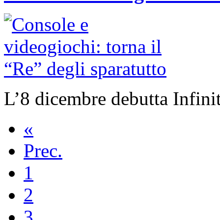
L’8 dicembre debutta Infinit
«
Prec.
1
2
3