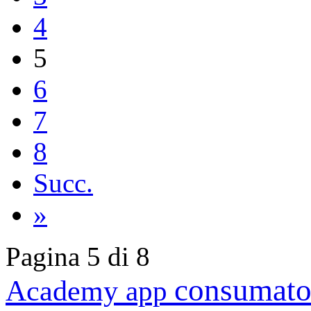
4
5
6
7
8
Succ.
»
Pagina 5 di 8
consumato
Academy
app