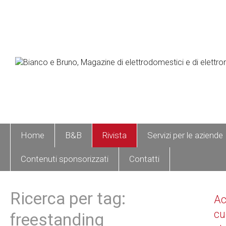
Home
B&B
Rivista
Servizi per le aziende
Contenuti sponsorizzati
Contatti
Ricerca per tag:
A
cu
freestanding