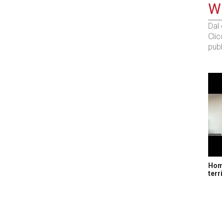
WE
Dal
Cli
pubb
Home
terr