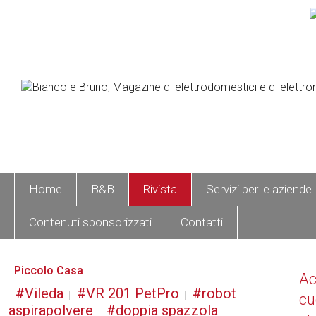
Home
B&B
Rivista
Servizi per le aziende
Contenuti sponsorizzati
Contatti
Piccolo Casa
A
Vileda
VR 201 PetPro
robot
cu
aspirapolvere
doppia spazzola