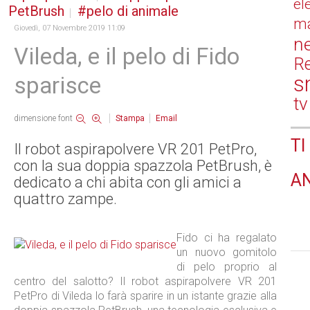
el
PetBrush
pelo di animale
ma
Giovedì, 07 Novembre 2019 11:09
n
Vileda, e il pelo di Fido
Re
s
sparisce
tv
dimensione font
Stampa
Email
TI
Il robot aspirapolvere VR 201 PetPro,
con la sua doppia spazzola PetBrush, è
A
dedicato a chi abita con gli amici a
quattro zampe.
Fido ci ha regalato
un nuovo gomitolo
di pelo proprio al
centro del salotto? Il robot aspirapolvere VR 201
PetPro di Vileda lo farà sparire in un istante grazie alla