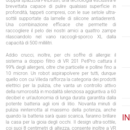
doppia spazzola PetBrush, una tecnologia esclusiva e
brevettata capace di pulire qualsiasi superficie in
profondità, tappeti compresi, con le sue setole ultra-
sottili supportate da lamelle di silicone antiaderenti.
Una combinazione efficace che permette di
raccogliere il pelo dei nostri amici a quattro zampe
rilasciandolo nel vano raccogli-sporco XL dalla
capacità di 500 millilitri.
Addio crucci, inoltre, per chi soffre di allergie: il
sistema a doppio filtro di VR 201 PetPro cattura il
99% degli allergeni, oltre che particelle e polline fino a
10 micron. Un robot aspirapolvere per tutti, dunque
quello con cui Vileda rafforza la categoria dei prodotti
elettrici per la pulizia, che vanta un controllo attivo
della rumorosità in modalità silenziosa aggiuntiva a 60
decibel e un’autonomia di lunga durata garantita dalla
potente batteria agli ioni di litio. Novanta minuti di
pulizia ininterrotta al massimo della potenza, anche
IN
quando la batteria sarà quasi scarica, faranno brillare
la casa per la gioia degli occhi. Il design ultra-sottile,
coi suoi 8 centimetri di altezza, consente inoltre a VR