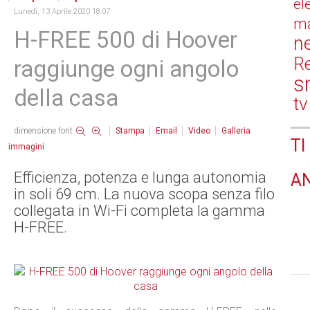
el
Lunedì, 13 Aprile 2020 18:07
ma
H-FREE 500 di Hoover
n
Re
raggiunge ogni angolo
s
della casa
tv
dimensione font
Stampa
Email
Video
Galleria
TI
immagini
Efficienza, potenza e lunga autonomia
A
in soli 69 cm. La nuova scopa senza filo
collegata in Wi-Fi completa la gamma
H-FREE.