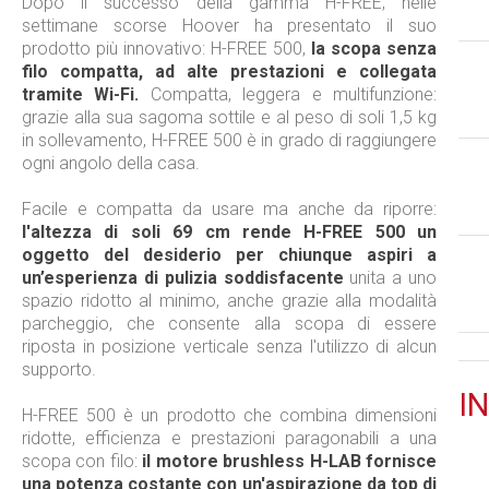
Dopo il successo della gamma H-FREE, nelle
settimane scorse Hoover ha presentato il suo
prodotto più innovativo: H-FREE 500,
la scopa senza
filo compatta, ad alte prestazioni e collegata
tramite Wi-Fi.
Compatta, leggera e multifunzione:
grazie alla sua sagoma sottile e al peso di soli 1,5 kg
in sollevamento, H-FREE 500 è in grado di raggiungere
ogni angolo della casa.
Facile e compatta da usare ma anche da riporre:
l'altezza di soli 69 cm rende H-FREE 500 un
oggetto del desiderio per chiunque aspiri a
un’esperienza di pulizia soddisfacente
unita a uno
spazio ridotto al minimo, anche grazie alla modalità
parcheggio, che consente alla scopa di essere
riposta in posizione verticale senza l'utilizzo di alcun
supporto.
IN
H-FREE 500 è un prodotto che combina dimensioni
ridotte, efficienza e prestazioni paragonabili a una
scopa con filo:
il motore brushless H-LAB fornisce
una potenza costante con un'aspirazione da top di