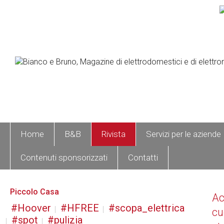
Home
B&B
Rivista
Servizi per le aziende
Contenuti sponsorizzati
Contatti
Piccolo Casa
A
Hoover
HFREE
scopa_elettrica
cu
spot
pulizia