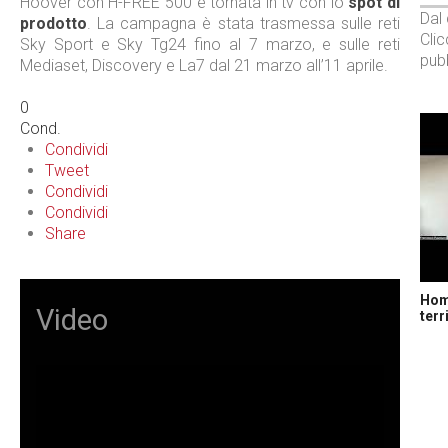
Hoover con H-FREE 500 è tornata in tv con lo
spot di
Dal
prodotto
. La campagna è stata trasmessa sulle reti
Cli
Sky Sport e Sky Tg24 fino al 7 marzo, e sulle reti
pubb
Mediaset, Discovery e La7 dal 21 marzo all’11 aprile.
0
Cond.
Condividi
Tweet
Condividi
Condividi
Share
Home
Video
terr