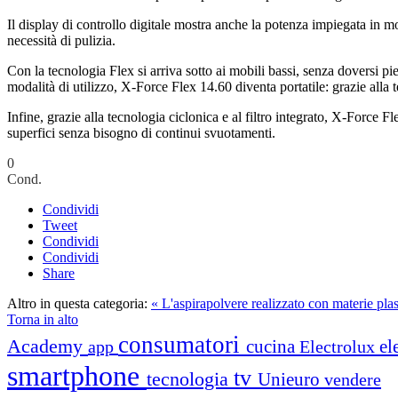
Il display di controllo digitale mostra anche la potenza impiegata in modo
necessità di pulizia.
Con la tecnologia Flex si arriva sotto ai mobili bassi, senza doversi 
modalità di utilizzo, X-Force Flex 14.60 diventa portatile: grazie alla
Infine, grazie alla tecnologia ciclonica e al filtro integrato, X-Force F
superfici senza bisogno di continui svuotamenti.
0
Cond.
Condividi
Tweet
Condividi
Condividi
Share
Altro in questa categoria:
« L'aspirapolvere realizzato con materie plast
Torna in alto
consumatori
Academy
cucina
el
app
Electrolux
smartphone
tv
tecnologia
Unieuro
vendere