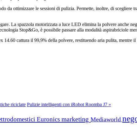
 da ottimizzare le sessioni di pulizia. Permette, inoltre, di scegliere tra
piegare. La spazzola motorizzata a luce LED elimina la polvere anche negl
 tecnologia Stop&Go, è possibile passare alla modalità aspirabriciole ment
lex 14.60 cattura il 99,9% della polvere, restituendo aria pulita, mentre i
iche riciclate
Pulizie intelligenti con iRobot Roomba J7 »
neg
marketing
ettrodomestici
Euronics
Mediaworld