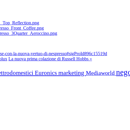
mese-con-la-nuova-vertuo-di-nespresso#sigProId896c15519d
olux
La nuova prima colazione di Russell Hobbs »
neg
marketing
ettrodomestici
Euronics
Mediaworld