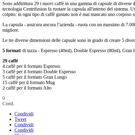
Sono addirittura 29 i nuovi caffè in una gamma di capsule di diverse di
tecnologia Centrifusion fa ruotare la capsula all'interno del sistema. U
colpito: in ogni tipo di caffè gustato non è mai mancato uno corposo s
La capsula - assicura ancora l’azienda - ruota con un massimo di 7.000 r
migliore.
Le tre diverse dimensioni delle capsule sono in grado di creare 5 diver
5 format
i di tazza - Espresso (40ml), Double Espresso (80ml), Gran
29 caffè
4 caffé per il formato Espresso
3 caffé per il formato Double Espresso
5 caffé per il formato Gran Lungo
15 caffé per il formato Mug
2 caffé per il formato Alto
0
Cond.
Condividi
Tweet
Condividi
Condividi