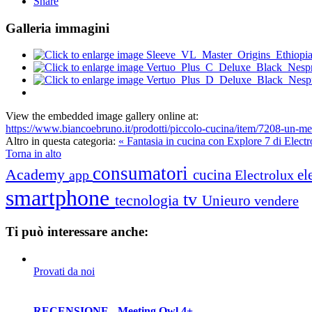
Share
Galleria immagini
View the embedded image gallery online at:
https://www.biancoebruno.it/prodotti/piccolo-cucina/item/7208-un-
Altro in questa categoria:
« Fantasia in cucina con Explore 7 di Electr
Torna in alto
consumatori
Academy
cucina
el
app
Electrolux
smartphone
tv
tecnologia
Unieuro
vendere
Ti può interessare anche:
Provati da noi
RECENSIONE - Meeting Owl 4+