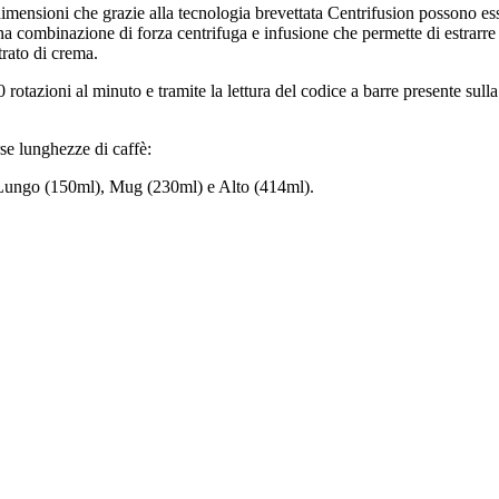
mensioni che grazie alla tecnologia brevettata Centrifusion possono esse
na combinazione di forza centrifuga e infusione che permette di estrarre i
trato di crema.
otazioni al minuto e tramite la lettura del codice a barre presente sulla 
se lunghezze di caffè:
 Lungo (150ml), Mug (230ml) e Alto (414ml).