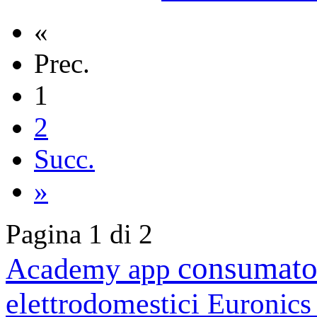
«
Prec.
1
2
Succ.
»
Pagina 1 di 2
consumato
Academy
app
elettrodomestici
Euronic