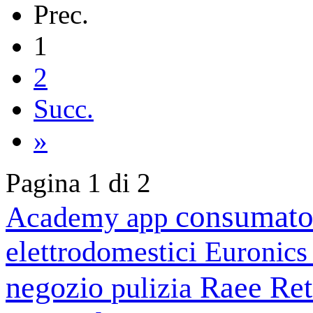
Prec.
1
2
Succ.
»
Pagina 1 di 2
consumato
Academy
app
elettrodomestici
Euronic
negozio
Raee
Ret
pulizia