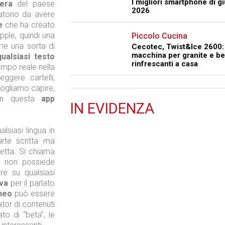
I migliori smartphone di g
iera
del paese
2026
atorio da avere
e
che ha creato
Apple, quindi una
Piccolo Cucina
e una sorta di
Cecotec, Twist&Ice 2600: 
macchina per granite e b
ualsiasi testo
rinfrescanti a casa
empo reale nella
ggere cartelli,
vogliamo capire,
n questa
app
IN
EVIDENZA
Retail
lsiasi lingua in
arte scritta ma
iretta. Si chiama
a non possiede
re su qualsiasi
iva
per il parlato
Il Blog di Nathan (vita da negozio)
aneo
può essere
or di contenuti
to di “beta”, le