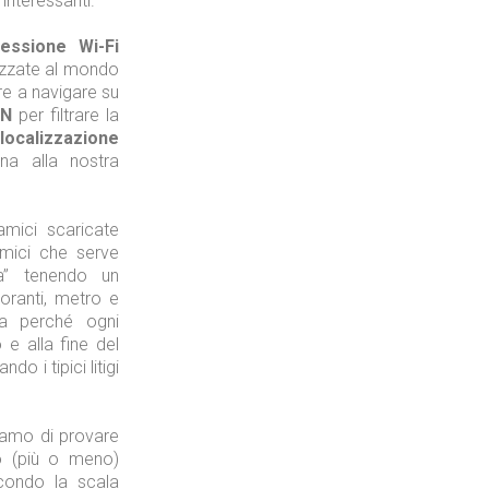
interessanti.
essione Wi-Fi
Tecnologie
ilizzate al mondo
re a navigare su
PN
per filtrare la
localizzazione
na alla nostra
Industria
mici scaricate
amici che serve
a” tenendo un
oranti, metro e
a perché ogni
 e alla fine del
Prima dello shopping
do i tipici litigi
iamo di provare
o (più o meno)
Industria
condo la scala