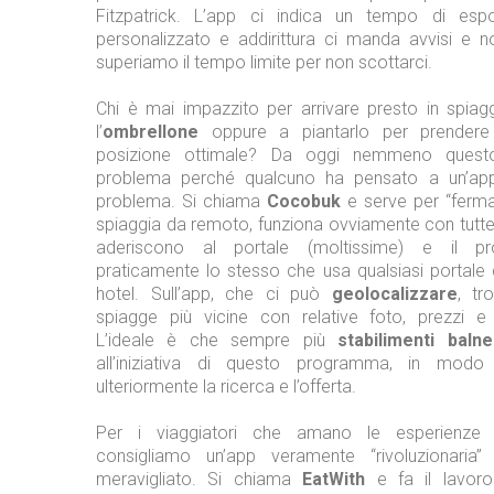
Fitzpatrick. L’app ci indica un tempo di espo
personalizzato e addirittura ci manda avvisi e n
superiamo il tempo limite per non scottarci.
Chi è mai impazzito per arrivare presto in spiag
l’
ombrellone
oppure a piantarlo per prendere
posizione ottimale? Da oggi nemmeno quest
problema perché qualcuno ha pensato a un’app 
problema. Si chiama
Cocobuk
e serve per “ferma
spiaggia da remoto, funziona ovviamente con tutte
aderiscono al portale (moltissime) e il p
praticamente lo stesso che usa qualsiasi portale 
hotel. Sull’app, che ci può
geolocalizzare
, tr
spiagge più vicine con relative foto, prezzi e c
L’ideale è che sempre più
stabilimenti balne
all’iniziativa di questo programma, in modo
ulteriormente la ricerca e l’offerta.
Per i viaggiatori che amano le esperienze p
consigliamo un’app veramente “rivoluzionari
meravigliato. Si chiama
EatWith
e fa il lavoro