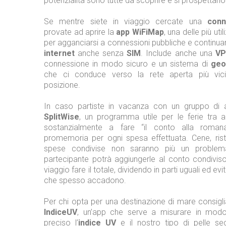
potenzialità sono tutte da scoprire e si prospettano 
Se mentre siete in viaggio cercate una
conn
provate ad aprire la
app WiFiMap
, una delle più ut
per agganciarsi a connessioni pubbliche e continua
internet
anche senza
SIM
. Include anche una
V
connessione in modo sicuro e un sistema di
geo
che ci conduce verso la rete aperta più vici
posizione.
In caso partiste in vacanza con un gruppo di a
SplitWise
, un programma utile per le ferie tra 
sostanzialmente a fare “il conto alla roman
promemoria per ogni spesa effettuata. Cene, rist
spese condivise non saranno più un problem
partecipante potrà aggiungerle al conto condiviso
viaggio fare il totale, dividendo in parti uguali ed evitan
che spesso accadono.
Per chi opta per una destinazione di mare consigl
IndiceUV
, un’app che serve a misurare in mod
preciso l’
indice UV
e il nostro tipo di pelle se