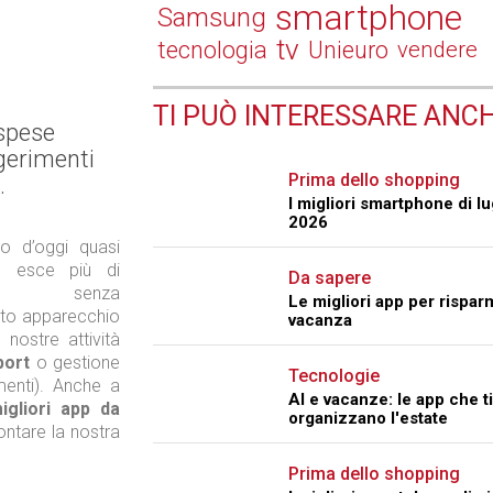
smartphone
Samsung
tv
tecnologia
Unieuro
vendere
TI PUÒ INTERESSARE ANCH
 spese
ggerimenti
Prima dello shopping
.
I migliori smartphone di lu
2026
no d’oggi quasi
o esce più di
Da sapere
a senza
Le migliori app per rispar
idato apparecchio
vacanza
nostre attività
port
o gestione
Tecnologie
amenti). Anche a
AI e vacanze: le app che ti
igliori app da
organizzano l'estate
rontare la nostra
Prima dello shopping