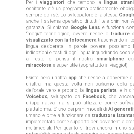
Per i
viaggiatori
che temono la
lingua stran
ospitante c’è un programma praticamente obblig
sempre con sé. Lo sviluppatore è la stessa
Googl
anche il sistema operativo di tutti i telefonini non-
garanzia. Si chiama
Google Lens
e funziona com
“magia” tecnologica, ovvero riesce a
tradurre q
visualizzato con la fotocamera
trascrivendo in t
lingua desiderata. In parole povere: possiamo le
indicazioni e testi di ogni lingua inquadrando cosa 
al resto ci pensa il nostro
smartphone
co
miracolosa
e super utile (soprattutto in viaggio!).
Esiste però un’altra
app
che riesce a convertire qua
un’altra, ma questa volta non parliamo della p
dell’orale vero e proprio, la
lingua parlata
, e in d
Voicebox
, sviluppato da
Facebook
, che ancor
un’app nativa ma si può utilizzare come softwa
piattaforma. E’ uno dei primi modelli di
AI generat
umano e oltre a funzionare da
traduttore istant
implementato come supporto per ipovedenti e creat
multimediali. Per quanto si trovi ancora in uno sta