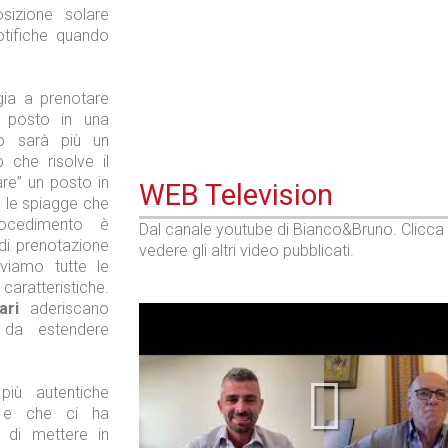
sizione solare
otifiche quando
gia a prenotare
 posto in una
o sarà più un
che risolve il
re” un posto in
WEB Television
 le spiagge che
rocedimento è
Dal canale youtube di Bianco&Bruno. Clicca
di prenotazione
vedere gli altri video pubblicati.
oviamo tutte le
aratteristiche.
ari
aderiscano
 da estendere
iù autentiche
a” e che ci ha
 di mettere in