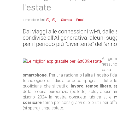
l'estate
dimensione font
Stampa
Email
Dai viaggi alle connessioni wi-fi, dalle
condivise all'AI generativa: alcuni su
per il periodo più "divertente" dell'anno
Al gior
nessun
cas
smartphone
. Per una ragione o l’altra il nostro f
tecnologico di fiducia ci accompagna in tutte le 
quotidiane, che si tratti di
lavoro
,
tempo libero
,
s
della propria burocrazia (bollette, soldi, appunt
giugno 2024 la nostra consueta rubrica sulle
m
scaricare
torna per consigliarvi quelle utili per aff
(si spera) lunga estate.