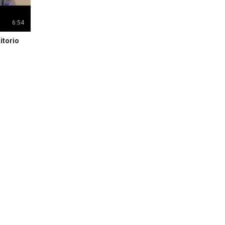
6:54
itorio