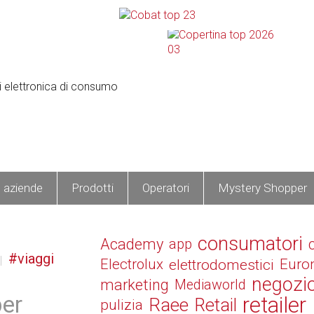
e aziende
Prodotti
Operatori
Mystery Shopper
consumatori
Academy
app
viaggi
Electrolux
elettrodomestici
Euro
negozi
marketing
Mediaworld
per
retailer
Raee
Retail
pulizia