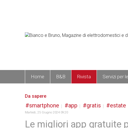
Home
B&B
Rivista
Servizi per l
Da sapere
smartphone
app
gratis
estate
Martedì, 25 Giugno 2024 09:20
Le migliori app gratuite 