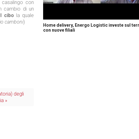
 casalingo con
n cambio di un
l cibo
la quale
io camboni
)
Home delivery, Energo Logistic investe sul terr
con nuove filiali
atoria) degli
ia »