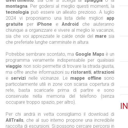
divertimento
, sia che si scelga la
spiaggia
o la
montagna
. Per godersi al meglio questi momenti, la
tecnologia
può essere un alleato prezioso. A luglio
2024 vi proponiamo una lista delle migliori
app
gratuite
per
iPhone
e
Android
che aiuteranno
chiunque a organizzare e vivere al meglio le vacanze,
sia che voi apprezziate le calde onde del
mare
sia
che preferiate lunghe camminate in altura.
Potrebbe sembrare scontato, ma
Google Maps
è un
programma veramente indispensabile per qualsiasi
viaggio
: non solo permette di trovare la strada giusta,
ma offre anche informazioni su
ristoranti
,
attrazioni
e
servizi
nelle vicinanze. Le
mappe offline
sono
particolarmente utili in zone con scarsa copertura di
rete, basta scaricarle prima di partire e sono
conservate nella memoria del telefono (senza
occupare troppo spazio, per altro).
IN
Per chi andrà in vetta consigliamo il download di
AllTrails
, che al suo interno propone una incredibile
raccolta di escursioni. Si possono cercare percorsi in