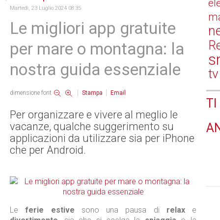
el
Martedì, 23 Luglio 2024 08:35
ma
Le migliori app gratuite
n
Re
per mare o montagna: la
s
nostra guida essenziale
tv
dimensione font
Stampa
Email
TI
Per organizzare e vivere al meglio le
vacanze, qualche suggerimento su
A
applicazioni da utilizzare sia per iPhone
che per Android.
Le
ferie estive
sono una pausa di
relax
e