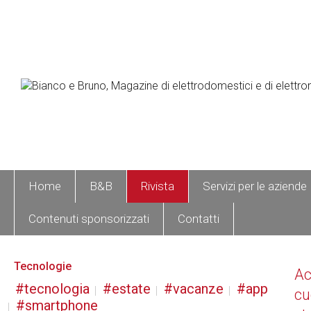
Home
B&B
Rivista
Servizi per le aziende
Contenuti sponsorizzati
Contatti
Tecnologie
A
tecnologia
estate
vacanze
app
cu
smartphone