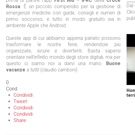
prima di partire l’app
First Aid – IFRC
della
Croce
Dal
Rossa
. È un piccolo compendio per la gestione di
Cli
emergenze mediche con guide, consigli e numeri di
pubb
primo soccorso, e tutto in modo gratuito sia in
ambiente Apple che Android.
Queste app di cui abbiamo appena parlato possono
trasformare le nostre ferie, rendendole più
organizzate, sicure e divertenti. Basta sapersi
orientare nell’infinito mondo degli store digitali, ma per
questo ci siamo noi a darvi una mano.
Buone
vacanze
a tutti! (
claudio camboni
)
0
Cond.
Home
Condividi
terr
Tweet
Condividi
Condividi
Share