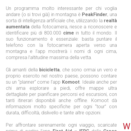
Un programma molto interessante per chi voglia
andare (o si trovi già) in montagna è
PeakFinder
, una
sorta di intelligenza artificiale che, utilizzando la
realtà
aumentata
della fotocamera, riesce a riconoscere e
identificare più di 800.000
cime
in tutto il mondo. Il
suo funzionamento è essenziale: basta puntare il
telefono con la fotocamera aperta verso una
montagna e l’app mostrerà i nomi di ogni cima,
compresa l’altitudine massima della vetta.
Gli amanti della
bicicletta
, che sono ormai un vero e
proprio esercito nel nostro paese, possono contare
su un “planner” come l’app
Komoot
. Ideale anche per
chi ama esplorare a piedi, offre mappe ultra
dettagliate per pianificare percorsi ed escursioni, con
tanti itinerari disponibili anche offline. Komoot dà
informazioni molto specifiche per ogni “tour” con
durata, difficoltà, dislivello e tante altre opzioni.
WE
Per affrontare serenamente ogni viaggio, scaricate