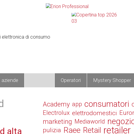
e aziende
Prodotti
Operatori
Mystery Shopper
d
consumatori
Academy
app
Electrolux
elettrodomestici
Euro
negozi
marketing
Mediaworld
retailer
Raee
Retail
d alta
pulizia