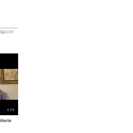
qui
per
6:54
itorio