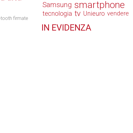
smartphone
Samsung
tv
tecnologia
Unieuro
vendere
etooth firmate
IN
EVIDENZA
Retail
Il Blog di Nathan (vita da negozio)
Tecnologie