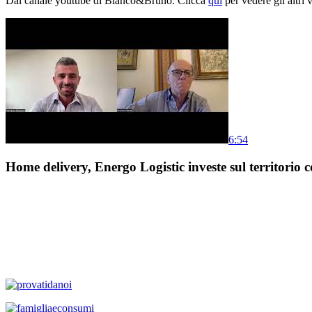
Dal canale youtube di Bianco&Bruno. Clicca
qui
per vedere gli altri 
6:54
Home delivery, Energo Logistic investe sul territorio c