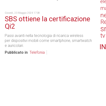
el
ma
Giovedì, 23 Maggio 2024 17:08
n
SBS ottiene la certificazione
Re
Qi2
s
tv
Passi avanti nella tecnologia di ricarica wireless
per dispositivi mobili come smartphone, smartwatch
IN
e auricolari.
Pubblicato in
Telefonia