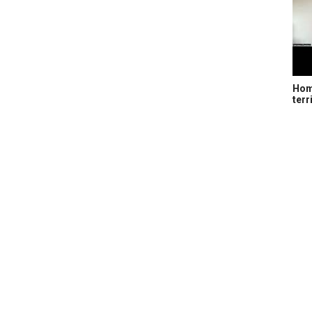
Home
terr