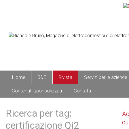
Home
B&B
Rivista
Servizi per le aziende
Contenuti sponsorizzati
Contatti
Ricerca per tag:
A
cu
certificazione Qi2