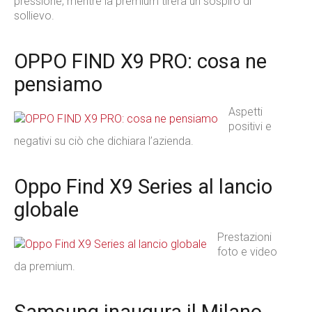
pressione, mentre la premium tirerà un sospiro di
sollievo.
OPPO FIND X9 PRO: cosa ne
pensiamo
Aspetti
positivi e
negativi su ciò che dichiara l’azienda.
Oppo Find X9 Series al lancio
globale
Prestazioni
foto e video
da premium.