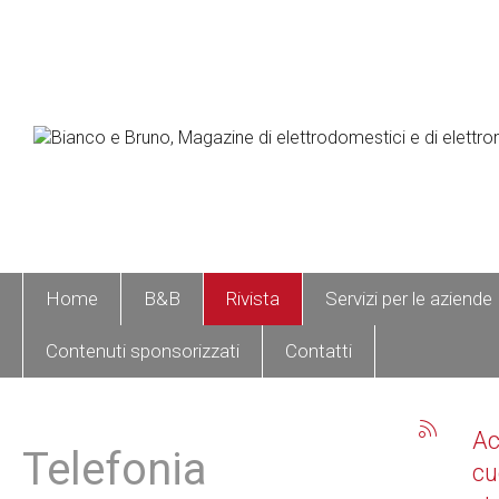
Home
B&B
Rivista
Servizi per le aziende
Contenuti sponsorizzati
Contatti
A
Telefonia
cu