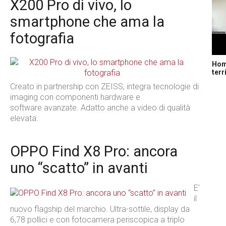
X200 Pro di vivo, lo
smartphone che ama la
fotografia
Home
terr
Creato in partnership con ZEISS, integra tecnologie di
imaging con componenti hardware e
software avanzate. Adatto anche a video di qualità
elevata.
OPPO Find X8 Pro: ancora
uno “scatto” in avanti
E’
il
nuovo flagship del marchio. Ultra-sottile, display da
6,78 pollici e con fotocamera periscopica a triplo