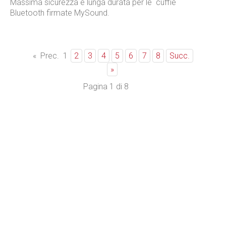
Massima sicurezza e lunga durata per le cuffie
Bluetooth firmate MySound.
2
3
4
5
6
7
8
Succ.
«
Prec.
1
»
Pagina 1 di 8