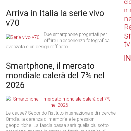
el
ma
Arriva in Italia la serie vivo
n
v70
Re
s
Due smartphone progettati per
offrire un’esperienza fotografica
tv
avanzata e un design raffinato.
IN
Smartphone, il mercato
mondiale calerà del 7% nel
2026
Le cause? Secondo l’istituto internazionale di ricerche
Omdia, la carenza di memorie e le pressioni
geopolitiche. La fascia bassa sarà quella più sotto