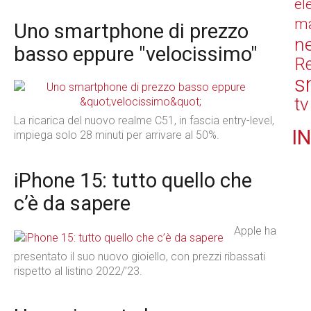
el
ma
Uno smartphone di prezzo
n
basso eppure "velocissimo"
Re
s
tv
La ricarica del nuovo realme C51, in fascia entry-level,
IN
impiega solo 28 minuti per arrivare al 50%.
iPhone 15: tutto quello che
c’è da sapere
Apple ha
presentato il suo nuovo gioiello, con prezzi ribassati
rispetto al listino 2022/’23.