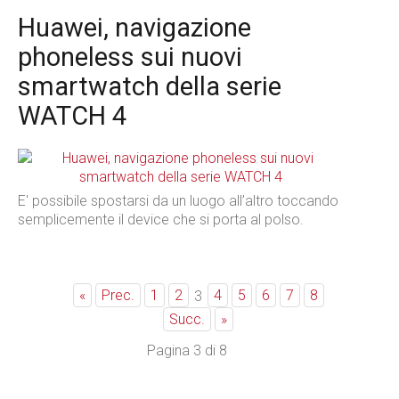
Huawei, navigazione
phoneless sui nuovi
smartwatch della serie
WATCH 4
E' possibile spostarsi da un luogo all’altro toccando
semplicemente il device che si porta al polso.
«
Prec.
1
2
4
5
6
7
8
3
Succ.
»
Pagina 3 di 8