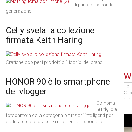
di punta di seconda
generazione.
Celly svela la collezione
firmata Keith Haring
Grafiche pop per i prodotti più iconici del brand.
WE
HONOR 90 è lo smartphone
Dal
dei vlogger
Cli
pubb
Combina
la migliore
fotocamera della categoria e funzioni intelligenti per
catturare e condividere i momenti più spontanei
.