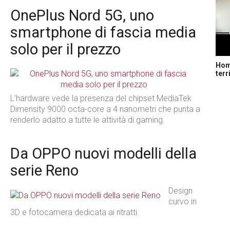
OnePlus Nord 5G, uno
smartphone di fascia media
solo per il prezzo
Home
terr
L’hardware vede la presenza del chipset MediaTek
Dimensity 9000 octa-core a 4 nanometri che punta a
renderlo adatto a tutte le attività di gaming.
Da OPPO nuovi modelli della
serie Reno
Design
curvo in
3D e fotocamera dedicata ai ritratti.