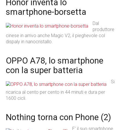
Honor inventa lo
smartphone-borsetta
Dal
produttore
cinese in arrivo anche Magic V2, il pieghevole col
dispaly in nanocristallo.
OPPO A78, lo smartphone
con la super batteria
Si
ricarica al cento per cento in 44 minuti e dura per
1600 cicli.
Nothing torna con Phone (2)
E' il suo smartphone