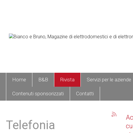
Home
B&B
Rivista
Servizi per le aziende
Contenuti sponsorizzati
Contatti
A
Telefonia
cu