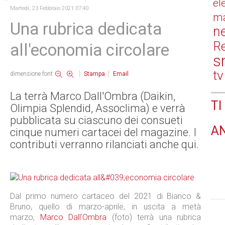
el
Martedì, 23 Febbraio 2021 07:40
ma
Una rubrica dedicata
n
Re
all'economia circolare
s
tv
dimensione font
Stampa
Email
La terrà Marco Dall'Ombra (Daikin,
TI
Olimpia Splendid, Assoclima) e verrà
pubblicata su ciascuno dei consueti
A
cinque numeri cartacei del magazine. I
contributi verranno rilanciati anche qui.
Dal primo numero cartaceo del 2021 di Bianco &
Bruno, quello di marzo-aprile, in uscita a metà
marzo,
Marco Dall'Ombra
(foto) terrà una rubrica