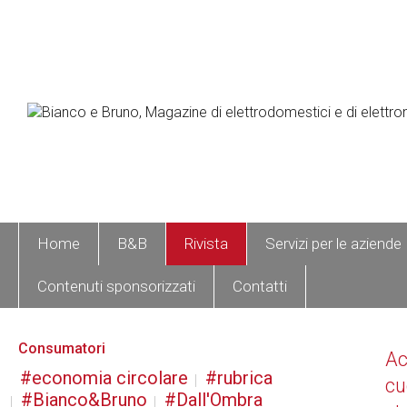
Home
B&B
Rivista
Servizi per le aziende
Contenuti sponsorizzati
Contatti
Consumatori
A
economia circolare
rubrica
cu
Bianco&Bruno
Dall'Ombra