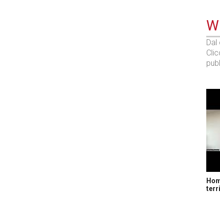
WE
Dal
Cli
pubb
Home
terr