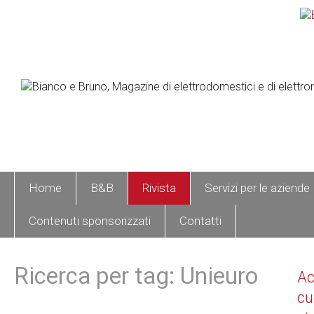
Home
B&B
Rivista
Servizi per le aziende
Contenuti sponsorizzati
Contatti
Ricerca per tag: Unieuro
A
cu