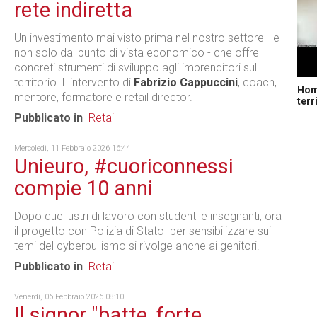
rete indiretta
Un investimento mai visto prima nel nostro settore - e
non solo dal punto di vista economico - che offre
concreti strumenti di sviluppo agli imprenditori sul
territorio. L'intervento di
Fabrizio Cappuccini
, coach,
Home
mentore, formatore e retail director.
terr
Pubblicato in
Retail
Mercoledì, 11 Febbraio 2026 16:44
Unieuro, #cuoriconnessi
compie 10 anni
Dopo due lustri di lavoro con studenti e insegnanti, ora
il progetto con Polizia di Stato per sensibilizzare sui
temi del cyberbullismo si rivolge anche ai genitori.
Pubblicato in
Retail
Venerdì, 06 Febbraio 2026 08:10
Il signor "batte, forte,