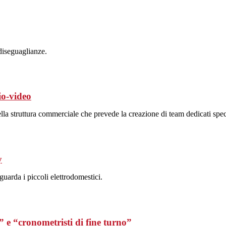
diseguaglianze.
io-video
lla struttura commerciale che prevede la creazione di team dedicati spec
y
guarda i piccoli elettrodomestici.
i” e “cronometristi di fine turno”