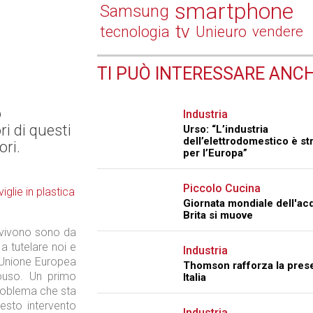
smartphone
Samsung
tv
tecnologia
Unieuro
vendere
TI PUÒ INTERESSARE ANCH
o
Industria
ri di questi
Urso: “L’industria
dell’elettrodomestico è st
ori.
per l’Europa”
Piccolo Cucina
Giornata mondiale dell'ac
Brita si muove
ci vivono sono da
a tutelare noi e
Industria
 l’Unione Europea
Thomson rafforza la pres
onouso. Un primo
Italia
problema che sta
uesto intervento
Industria