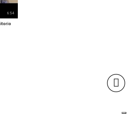
6:54
itorio