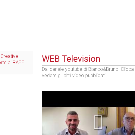
 "Creative
WEB Television
orte ai RAEE
Dal canale youtube di Bianco&Bruno. Clicca
vedere gli altri video pubblicati.