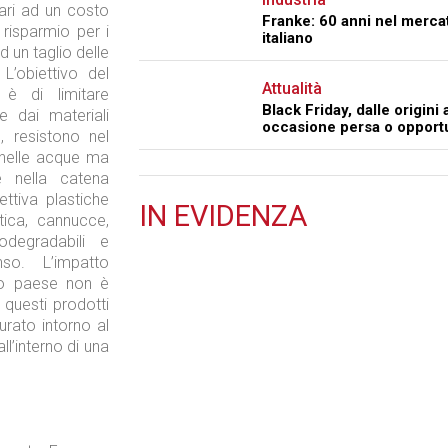
ari ad un costo
Franke: 60 anni nel merca
 risparmio per i
italiano
d un taglio delle
L’obiettivo del
Attualità
 è di limitare
Black Friday, dalle origini al
e dai materiali
occasione persa o opport
 resistono nel
 nelle acque ma
e nella catena
ttiva plastiche
IN
EVIDENZA
tica, cannucce,
odegradabili e
Retail
nso. L’impatto
ro paese non è
i questi prodotti
rato intorno al
l’interno di una
Il Blog di Nathan (vita da negozio)