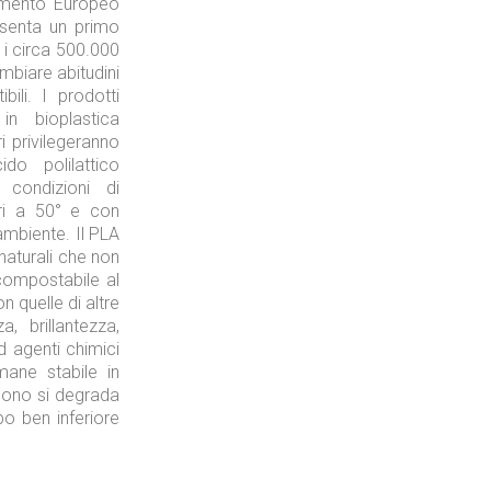
amento Europeo
esenta un primo
Tecnologie
 i circa 500.000
ambiare abitudini
ili. I prodotti
in bioplastica
i privilegeranno
do polilattico
condizioni di
Industria
ri a 50° e con
ambiente. Il PLA
naturali che non
compostabile al
 quelle di altre
, brillantezza,
d agenti chimici
Prima dello shopping
mane stabile in
ndono si degrada
po ben inferiore
Industria