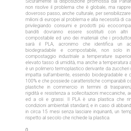
Sicuramente la disposizione promossa dal Parl
non risolve il problema che è globale, ma rappr
doveroso passo, anche culturale, per sensibilizzare
milioni di europei al problema e alla necessità di c
privilegiando consumi e prodotti più ecocompatib
banditi dovranno essere sostituiti con altri 
compostabile ed uno dei materiali che i produttor
sarà il PLA, acronimo che identifica un aci
biodegradabile e compostabile, non solo in 
compostaggio industriale a temperature superio
elevato tasso di umidità, ma anche a temperatura 
è un polimero termoplastico derivante da zuccheri 
impatta sull’ambiente, essendo biodegradabile e 
100% e che possiede caratteristiche comparabili con
plastiche in commercio in termini di trasparenza
rigidità e resistenza a sollecitazioni meccaniche, a
ed a oli e grassi. Il PLA è una plastica che ri
condizioni ambientali standard, e in caso di abba
in circa 15 mesi senza lasciare inquinanti, un tem
rispetto al secolo che richiede la plastica.
0