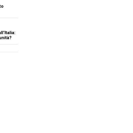
to
l’Italia:
unità?