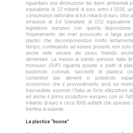
riguardano una diminuzione dei danni ambientali p
equivalente di 22 miliardi di euro entro il 2030, un
consumatori nell’ordine di 6,6 miliardi di euro, oltre a
emissioni di 3,4 tonnellate di CO2 equivalente. 
legislatore europeo con questa disposizione
l’inquinamento dei mari provocato in larga part
plastici che, decomponendosi molto lentamente,
tempo, continuando ad essere presenti, non solo
anche nelle viscere dei pesci, finendo anch
alimentare. La messa al bando prevista dalla dire
monouso (SUP) riguarda posate e piatti di plas
bastoncini cotonati, sacchetti di plastica ox
contenitori per alimenti in polistirolo espa
economico che il provvedimento avrà sul nost
trascurabile, essendo l’Italia un forte utilizzatore d
ed anche il primo produttore europeo con un fattu
miliardo di euro e circa 3000 addetti che operano al
trentina di aziende.
La plastica “buona”