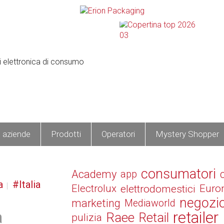
e aziende
Prodotti
Operatori
Mystery Shopper
consumatori
Academy
app
a
Italia
Electrolux
elettrodomestici
Euro
negozi
marketing
Mediaworld
a
retailer
Raee
Retail
pulizia