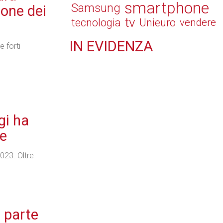
smartphone
Samsung
ione dei
tv
tecnologia
Unieuro
vendere
IN
EVIDENZA
e forti
Retail
gi ha
Il Blog di Nathan (vita da negozio)
te
023. Oltre
Tecnologie
i parte