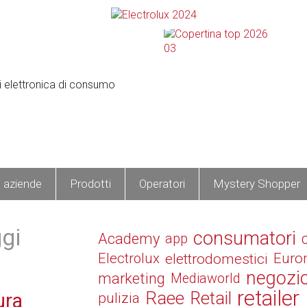
e aziende
Prodotti
Operatori
Mystery Shopper
ggi
consumatori
Academy
app
Electrolux
elettrodomestici
Euro
negozi
marketing
Mediaworld
retailer
Raee
Retail
ura
pulizia