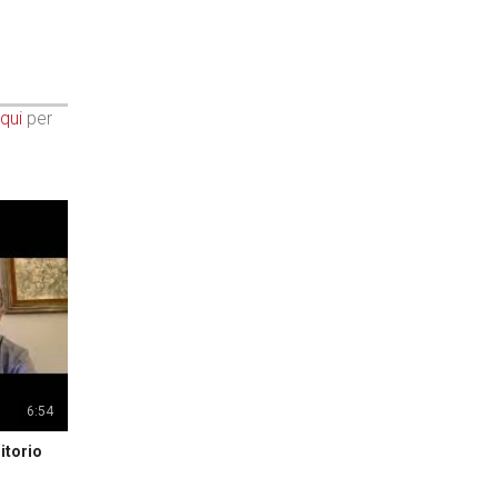
qui
per
6:54
itorio