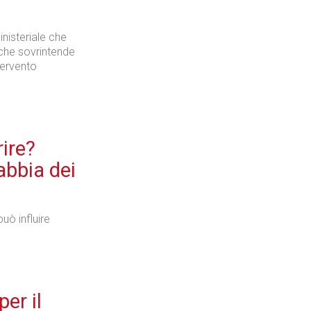
inisteriale che
Industria
 che sovrintende
ntervento
Prima dello shopping
ire?
rabbia dei
uò influire
Industria
er il