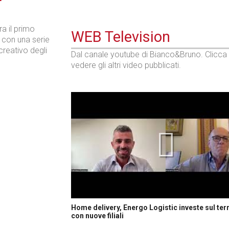
ra il primo
WEB Television
 con una serie
 creativo degli
Dal canale youtube di Bianco&Bruno. Clicca
vedere gli altri video pubblicati.
Home delivery, Energo Logistic investe sul terr
con nuove filiali