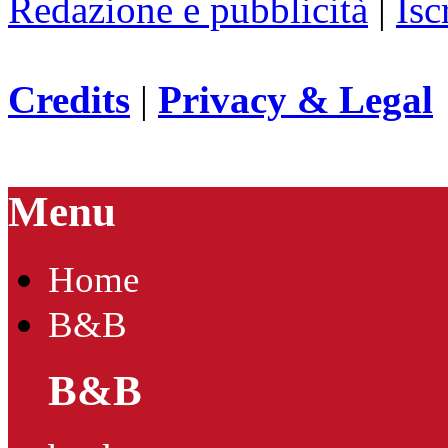
Redazione e pubblicità
|
Isc
Credits
|
Privacy & Legal
Menu
Home
B&B
B&B