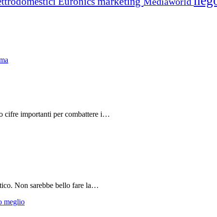
neg
marketing
ettrodomestici
Euronics
Mediaworld
do cifre importanti per combattere i…
tico. Non sarebbe bello fare la…