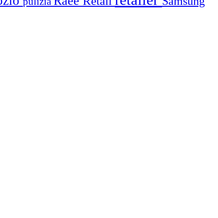
ozio
Raee
Retail
Samsung
pulizia