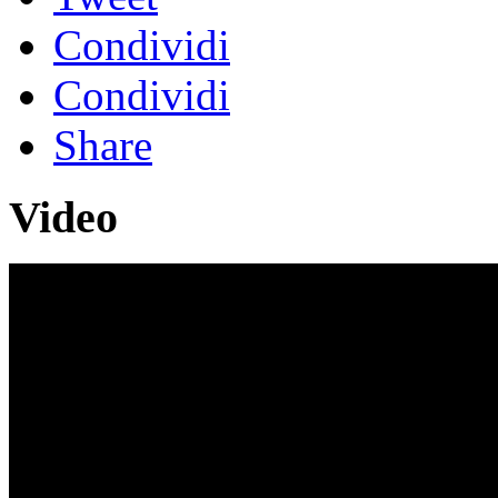
Condividi
Condividi
Share
Video