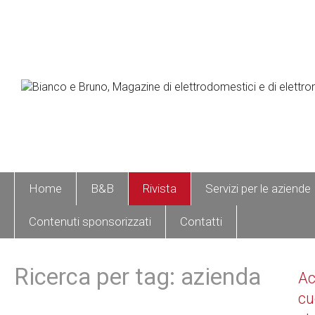
Home
B&B
Rivista
Servizi per le aziende
Contenuti sponsorizzati
Contatti
Ricerca per tag: azienda
A
cu