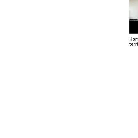
Home
terr