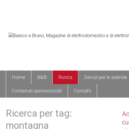
Home
B&B
Rivista
Servizi per le aziende
Contenuti sponsorizzati
Contatti
Ricerca per tag:
A
cu
montagna