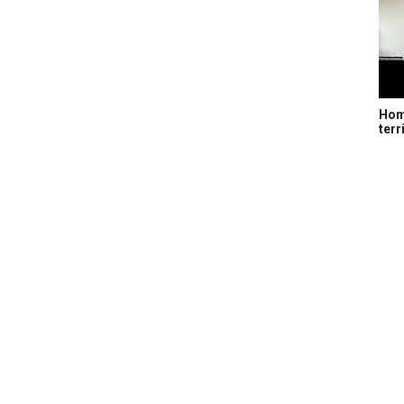
Home
terr