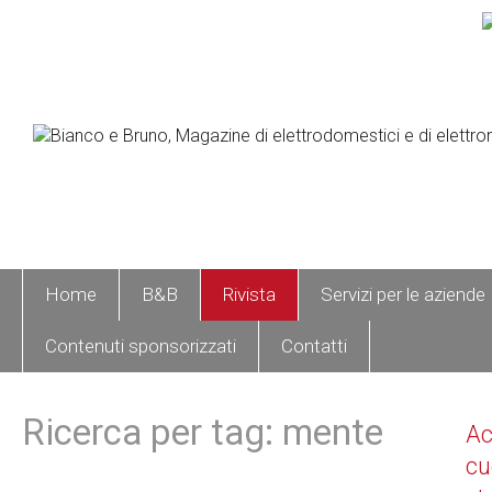
Home
B&B
Rivista
Servizi per le aziende
Contenuti sponsorizzati
Contatti
Ricerca per tag: mente
A
cu