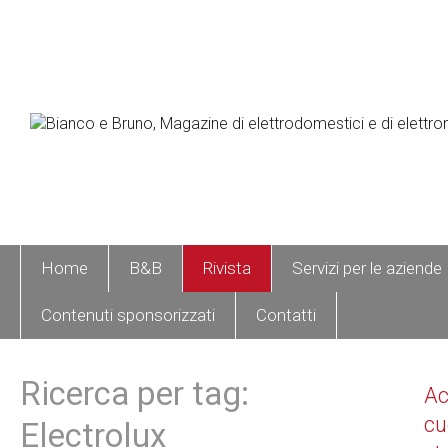
Home
B&B
Rivista
Servizi per le aziende
Contenuti sponsorizzati
Contatti
Ricerca per tag:
A
cu
Electrolux