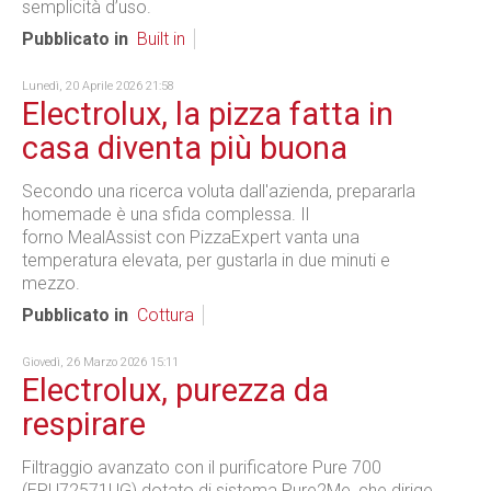
semplicità d’uso.
Pubblicato in
Built in
Lunedì, 20 Aprile 2026 21:58
Electrolux, la pizza fatta in
casa diventa più buona
Secondo una ricerca voluta dall'azienda, prepararla
homemade è una sfida complessa. Il
forno MealAssist con PizzaExpert vanta una
temperatura elevata, per gustarla in due minuti e
mezzo.
Pubblicato in
Cottura
Giovedì, 26 Marzo 2026 15:11
Electrolux, purezza da
respirare
Filtraggio avanzato con il purificatore Pure 700
(EPU72571UG) dotato di sistema Pure2Me, che dirige