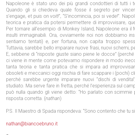
Napoleone è stato uno dei più grandi condottieri di tutti i
Quando gli si chiedeva quale fosse il segreto per vincer
s’engage, et puis on voit!”, “S’incomincia, poi si vede!”. Na
teorica e pratica da potersi permettere di improvvisare, q
Per tornare all’esempio di Monkey Island, Napoleone era il 
insulti immaginabili. Ora, ovviamente noi non dobbiamo insu
sentiamo tentati) e, per fortuna, non capita troppo spes
Tuttavia, sarebbe bello imparare nuove frasi, nuovi schemi, pe
E, sebbene di “risposte giuste siano piene le docce” (perché 
ci viene in mente come potevamo rispondere in modo ineccep
tanta teoria e tanta pratica che si impara ad improvvis
obsoleti e meccanici oggi rischia di fare scappare i (pochi) c
perché sarebbe urgente imparare nuovi “dischi di vendit
studiato. Ma serve fare in fretta, perché l’esperienza sul ca
può nulla quando gli viene detto: “Ho parlato con scimmie 
risposta corretta. (
nathan
)
P.S. Il Maestro di Spada rispondeva: “Sono contento che tu sia
nathan@biancoebruno.it