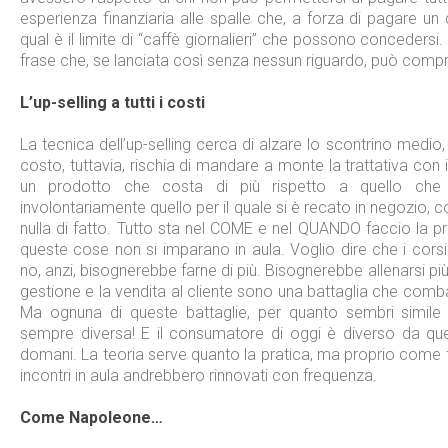
esperienza finanziaria alle spalle che, a forza di pagare u
qual è il limite di “caffè giornalieri” che possono concedersi
frase che, se lanciata così senza nessun riguardo, può compro
L’up-selling a tutti i costi
La tecnica dell’up-selling cerca di alzare lo scontrino medi
costo, tuttavia, rischia di mandare a monte la trattativa con
un prodotto che costa di più rispetto a quello che ha
involontariamente quello per il quale si è recato in negozio, 
nulla di fatto. Tutto sta nel COME e nel QUANDO faccio la p
queste cose non si imparano in aula. Voglio dire che i corsi
no, anzi, bisognerebbe farne di più. Bisognerebbe allenarsi pi
gestione e la vendita al cliente sono una battaglia che comba
Ma ognuna di queste battaglie, per quanto sembri simile 
sempre diversa! E il consumatore di oggi è diverso da quell
domani. La teoria serve quanto la pratica, ma proprio come 
incontri in aula andrebbero rinnovati con frequenza.
Come Napoleone…