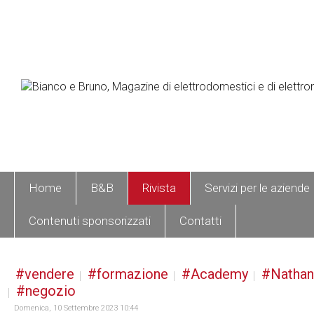
Home
B&B
Rivista
Servizi per le aziende
Contenuti sponsorizzati
Contatti
vendere
formazione
Academy
Nathan
negozio
Domenica, 10 Settembre 2023 10:44