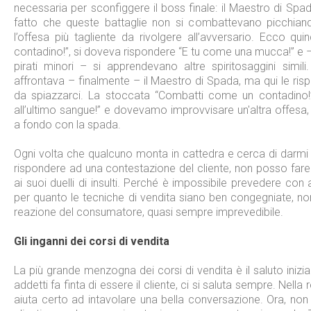
necessaria per sconfiggere il boss finale: il Maestro di Spad
fatto che queste battaglie non si combattevano picchiand
l’offesa più tagliente da rivolgere all’avversario. Ecco q
contadino!”, si doveva rispondere “E tu come una mucca!” 
pirati minori – si apprendevano altre spiritosaggini simili. 
affrontava – finalmente – il Maestro di Spada, ma qui le risp
da spiazzarci. La stoccata “Combatti come un contadino!
all’ultimo sangue!” e dovevamo improvvisare un'altra offesa, s
a fondo con la spada.
Ogni volta che qualcuno monta in cattedra e cerca di darm
rispondere ad una contestazione del cliente, non posso far
ai suoi duelli di insulti. Perché è impossibile prevedere con 
per quanto le tecniche di vendita siano ben congegniate, non
reazione del consumatore, quasi sempre imprevedibile.
Gli inganni dei corsi di vendita
La più grande menzogna dei corsi di vendita è il saluto inizia
addetti fa finta di essere il cliente, ci si saluta sempre. Nell
aiuta certo ad intavolare una bella conversazione. Ora, no