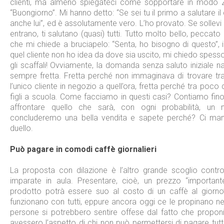
clienti, ma almeno spiegateci come sopportare in modo ZE
“Buongiorno”. Mi hanno detto: “Se sei tu il primo a salutare i
anche lui”, ed è assolutamente vero. L’ho provato. Se sollevi
entrano, ti salutano (quasi) tutti. Tutto molto bello, peccato
che mi chiede a bruciapelo: “Senta, ho bisogno di questo”,
quel cliente non ho idea da dove sia uscito, mi chiedo spesso
gli scaffali! Ovviamente, la domanda senza saluto iniziale 
sempre fretta. Fretta perché non immaginava di trovare tra
l’unico cliente in negozio a quell’ora, fretta perché tra poc
figli a scuola. Come facciamo in questi casi? Contiamo fino
affrontare quello che sarà, con ogni probabilità, u
concluderemo una bella vendita e sapete perché? Ci manc
duello.
Può pagare in comodi caffè giornalieri
La proposta con dilazione è l’altro grande scoglio contro 
imparate in aula. Presentare, cioè, un prezzo “important
prodotto potrà essere suo al costo di un caffè al giorno
funzionano con tutti, eppure ancora oggi ce le propinano ne
persone si potrebbero sentire offese dal fatto che propo
avessero l’aspetto di chi non può permettersi di pagare tutt