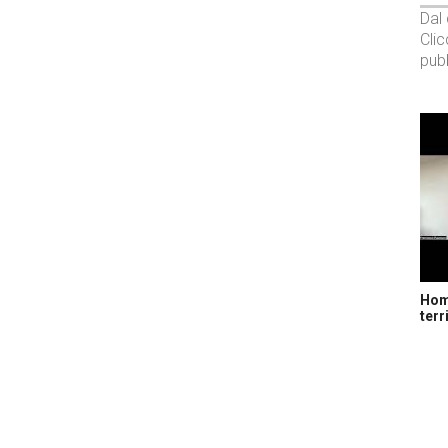
Dal
Cli
pubb
Home
terr