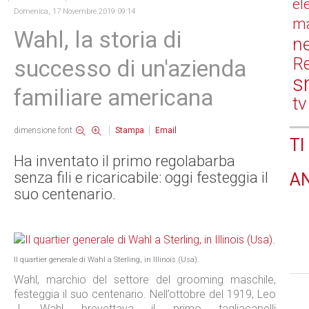
el
Domenica, 17 Novembre 2019 09:14
ma
Wahl, la storia di
n
Re
successo di un'azienda
s
familiare americana
tv
dimensione font
Stampa
Email
TI
Ha inventato il primo regolabarba
senza fili e ricaricabile: oggi festeggia il
A
suo centenario.
Il quartier generale di Wahl a Sterling, in Illinois (Usa).
Wahl, marchio del settore del grooming maschile,
festeggia il suo centenario. Nell’ottobre del 1919, Leo
J. Wahl brevettava il primo tagliacapelli