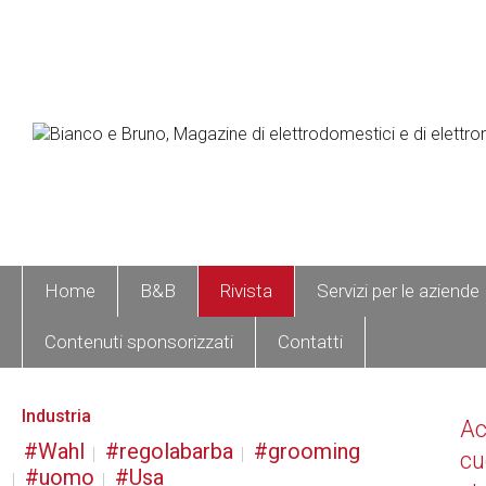
Home
B&B
Rivista
Servizi per le aziende
Contenuti sponsorizzati
Contatti
Industria
A
Wahl
regolabarba
grooming
cu
uomo
Usa