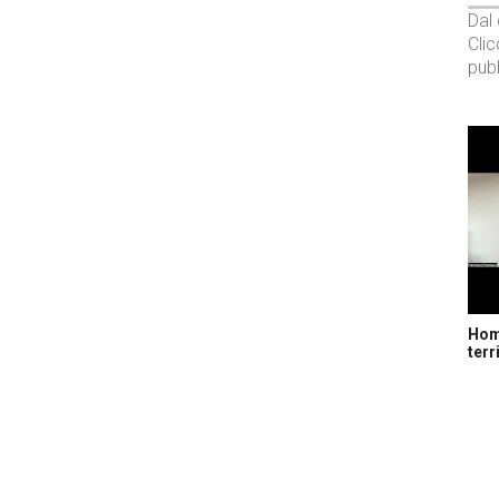
Dal
Cli
pubb
Home
terr