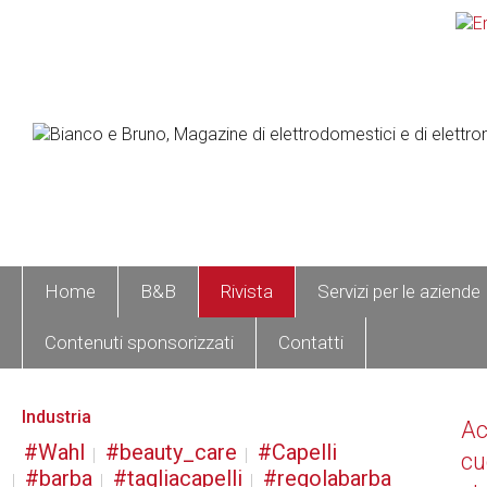
Home
B&B
Rivista
Servizi per le aziende
Contenuti sponsorizzati
Contatti
Industria
A
Wahl
beauty_care
Capelli
cu
barba
tagliacapelli
regolabarba