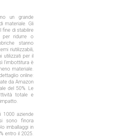
ano un grande
di materiale. Gli
fine di stabilire
i, per ridurre o
bbriche stanno
i riutilizzabili,
utilizzati per il
 l'imbottitura è
meno materiale.
ettaglio online:
ificate da Amazon
iale del 50%. Le
tività totale e
 impatto.
i 1000 aziende
 si sono finora
lo imballaggi in
00% entro il 2025.