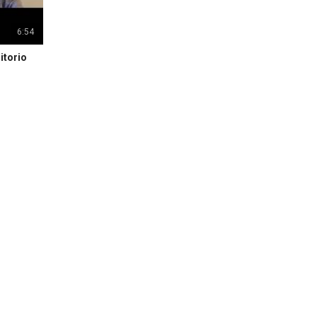
6:54
itorio