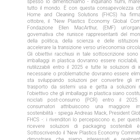
spesso lo dimentichiamo - inquinano fiumi, mar
tutto il mondo. È con questa consapevolezza c
Home and Cleaning Solutions (FHCS) ha firmato,
ottobre, il "New Plastics Economy Global Com
Fondazione Ellen MacArthur, (EMF) un'organ
governativa che riunisce rappresentanti del mond
della politica, della scienza e delle istituzion
accelerare la transizione verso un'economia circol
Gli obiettivi racchiusi in tale sottoscrizione sono 
imballaggi in plastica dovranno essere riciclabili
riutilizzabili entro il 2025 e tutte le soluzioni di
necessarie o problematiche dovranno essere elimi
sta sviluppando soluzioni per convertire gli im
trasporto da sistemi usa e getta a soluzioni riut
l'obiettivo che gli imballaggi in plastica siano costitu
riciclati post-consumo (PCR) entro il 2025
consumatori attribuiscono una maggiore im
sostenibilità - spiega Andreas Mack, President Glo
FHCS -: i rivenditori lo percepiscono e, per quest
ricevere soluzioni di packaging sostenibili
Sottoscrivendo il 'New Plastics Economy Commit
dimostrare che siamo interessati e realment