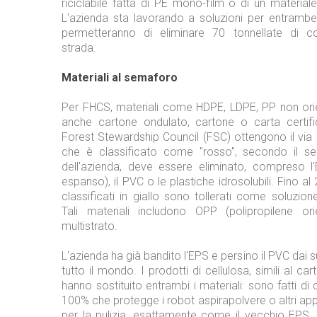
riciclabile fatta di PE mono-film o di un materia
L'azienda sta lavorando a soluzioni per entrambe
permetteranno di eliminare 70 tonnellate di co
strada.
Materiali al semaforo
Per FHCS, materiali come HDPE, LDPE, PP non ori
anche cartone ondulato, cartone o carta certifi
Forest Stewardship Council (FSC) ottengono il via l
che è classificato come "rosso", secondo il se
dell'azienda, deve essere eliminato, compreso l'E
espanso), il PVC o le plastiche idrosolubili. Fino al 
classificati in giallo sono tollerati come soluzione
Tali materiali includono OPP (polipropilene or
multistrato.
L'azienda ha già bandito l'EPS e persino il PVC dai s
tutto il mondo. I prodotti di cellulosa, simili al ca
hanno sostituito entrambi i materiali: sono fatti di c
100% che protegge i robot aspirapolvere o altri appa
per la pulizia, esattamente come il vecchio EPS