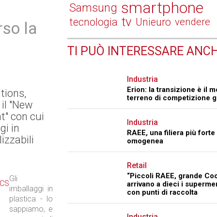
smartphone
Samsung
tv
tecnologia
Unieuro
vendere
rso la
TI PUÒ INTERESSARE ANCH
Industria
Erion: la transizione è il 
tions,
terreno di competizione g
 il "New
" con cui
Industria
gi in
RAEE, una filiera più forte
lizzabili
omogenea
Retail
“Piccoli RAEE, grande Coo
Gli
arrivano a dieci i superme
imballaggi in
con punti di raccolta
plastica - lo
sappiamo, e
Industria