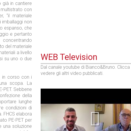
o già in cantiere
 multistrato con
, “il materiale
i imballaggi non
rolo espanso, che
aggio e pertanto
e concentrando
to del materiale
ateriali a livello
WEB Television
osi su uno o due
Dal canale youtube di Bianco&Bruno. Clicca
vedere gli altri video pubblicati.
o in corso con i
i una scopa. La
PE-PET. Sebbene
confezione della
pportare lunghe
re condizioni di
a. FHCS elabora
inato PE-PET per
re una soluzione