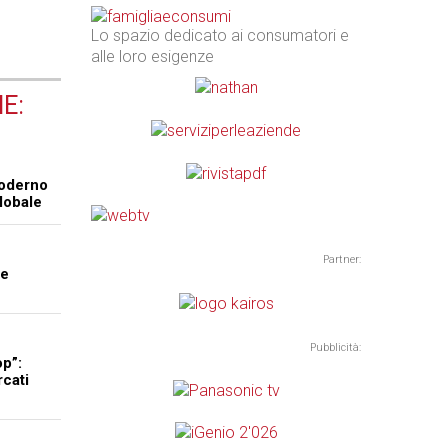
Lo spazio dedicato ai consumatori e
alle loro esigenze
E:
moderno
lobale
Partner:
 e
Pubblicità:
p”:
rcati