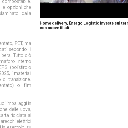
le compostabile.
 le opzioni che
laminato dalla
Home delivery, Energo Logistic investe sul terr
con nuove filiali
entato, PET, ma
cati secondo il
ibera. Tutto ciò
maforo interno
PS (polistirolo
2025, i materiali
 di transizione.
ientato) o film
uoi imballaggi in
rtone delle uova,
arta riciclata al
recchi elettrici
. Un esempio su