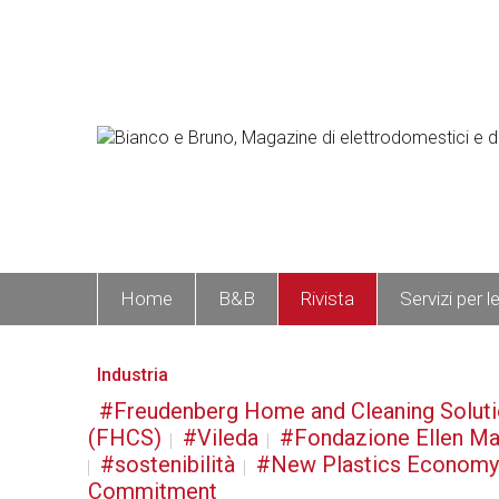
Home
B&B
Rivista
Servizi per l
Industria
Freudenberg Home and Cleaning Solut
(FHCS)
Vileda
Fondazione Ellen Ma
sostenibilità
New Plastics Economy
Commitment