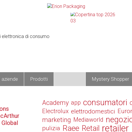
e aziende
Prodotti
Operatori
Mystery Shopper
consumatori
Academy
app
ions
Electrolux
elettrodomestici
Euro
cArthur
negozi
marketing
Mediaworld
 Global
retailer
Raee
Retail
pulizia