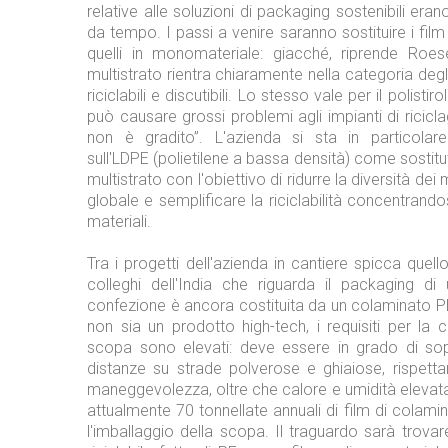
relative alle soluzioni di packaging sostenibili eran
da tempo. I passi a venire saranno sostituire i film
quelli in monomateriale: giacché, riprende Roeser
multistrato rientra chiaramente nella categoria degl
riciclabili e discutibili. Lo stesso vale per il polisti
può causare grossi problemi agli impianti di ricicl
non è gradito”. L'azienda si sta in particolar
sull'LDPE (polietilene a bassa densità) come sostitu
multistrato con l'obiettivo di ridurre la diversità dei m
globale e semplificare la riciclabilità concentrand
materiali.
Tra i progetti dell'azienda in cantiere spicca quell
colleghi dell'India che riguarda il packaging d
confezione è ancora costituita da un colaminato 
non sia un prodotto high-tech, i requisiti per la 
scopa sono elevati: deve essere in grado di so
distanze su strade polverose e ghiaiose, rispetta
maneggevolezza, oltre che calore e umidità elevat
attualmente 70 tonnellate annuali di film di colam
l'imballaggio della scopa. Il traguardo sarà trova