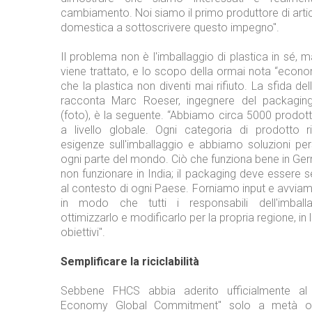
cambiamento. Noi siamo il primo produttore di artico
domestica a sottoscrivere questo impegno".
Il problema non è l'imballaggio di plastica in sé, m
viene trattato, e lo scopo della ormai nota “econo
che la plastica non diventi mai rifiuto. La sfida de
racconta Marc Roeser, ingegnere del packagi
(foto), è la seguente. “Abbiamo circa 5000 prodot
a livello globale. Ogni categoria di prodotto r
esigenze sull'imballaggio e abbiamo soluzioni per
ogni parte del mondo. Ciò che funziona bene in Ge
non funzionare in India; il packaging deve essere
al contesto di ogni Paese. Forniamo input e avvia
in modo che tutti i responsabili dell'imbal
ottimizzarlo e modificarlo per la propria regione, in l
obiettivi".
Semplificare la riciclabilità
Sebbene FHCS abbia aderito ufficialmente al
Economy Global Commitment" solo a metà ott