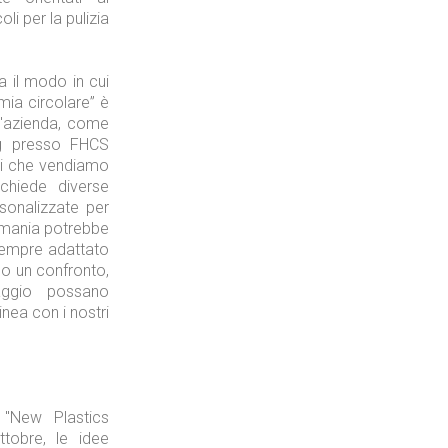
li per la pulizia
Tecnologie
a il modo in cui
mia circolare” è
ll'azienda, come
ng presso FHCS
ti che vendiamo
ichiede diverse
Industria
sonalizzate per
rmania potrebbe
 sempre adattato
mo un confronto,
laggio possano
inea con i nostri
Prima dello shopping
 "New Plastics
obre, le idee
Industria