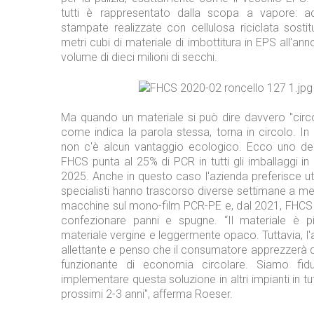
tutti è rappresentato dalla scopa a vapore: ad
stampate realizzate con cellulosa riciclata sosti
metri cubi di materiale di imbottitura in EPS all'ann
volume di dieci milioni di secchi.
Ma quando un materiale si può dire davvero "circ
come indica la parola stessa, torna in circolo. In
non c'è alcun vantaggio ecologico. Ecco uno dei
FHCS punta al 25% di PCR in tutti gli imballaggi in 
2025. Anche in questo caso l'azienda preferisce util
specialisti hanno trascorso diverse settimane a me
macchine sul mono-film PCR-PE e, dal 2021, FHCS l
confezionare panni e spugne. “Il materiale è p
materiale vergine e leggermente opaco. Tuttavia, l
allettante e penso che il consumatore apprezzerà
funzionante di economia circolare. Siamo fidu
implementare questa soluzione in altri impianti in t
prossimi 2-3 anni", afferma Roeser.