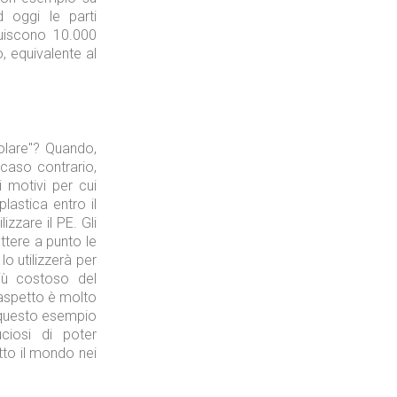
 oggi le parti
tuiscono 10.000
o, equivalente al
olare"? Quando,
 caso contrario,
 motivi per cui
plastica entro il
izzare il PE. Gli
ttere a punto le
o utilizzerà per
iù costoso del
'aspetto è molto
 questo esempio
ciosi di poter
utto il mondo nei