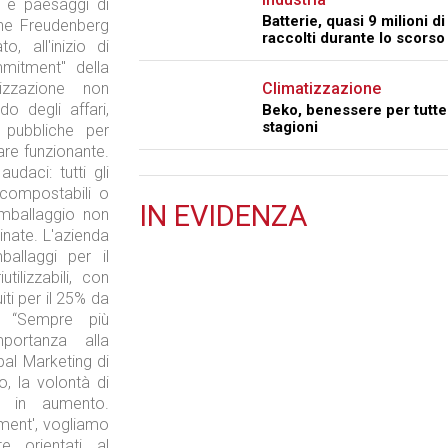
e e paesaggi di
Batterie, quasi 9 milioni di
he Freudenberg
raccolti durante lo scorso
 all'inizio di
mitment" della
izzazione non
Climatizzazione
o degli affari,
Beko, benessere per tutte
stagioni
i pubbliche per
are funzionante.
audaci: tutti gli
, compostabili o
IN
EVIDENZA
 imballaggio non
nate. L'azienda
Retail
ballaggi per il
ilizzabili, con
iti per il 25% da
. “Sempre più
portanza alla
bal Marketing di
Il Blog di Nathan (vita da negozio)
o, la volontà di
 è in aumento.
ment', vogliamo
e orientati al