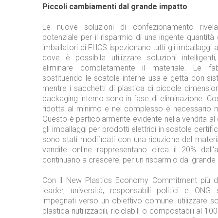
Piccoli cambiamenti dal grande impatto
Le nuove soluzioni di confezionamento rivel
potenziale per il risparmio di una ingente quantità 
imballatori di FHCS ispezionano tutti gli imballaggi al 
dove è possibile utilizzare soluzioni intelligent
eliminare completamente il materiale. Le fa
sostituendo le scatole interne usa e getta con sistem
mentre i sacchetti di plastica di piccole dimensioni 
packaging interno sono in fase di eliminazione. Così
ridotta al minimo e nel complesso è necessario 
Questo è particolarmente evidente nella vendita al d
gli imballaggi per prodotti elettrici in scatole cert
sono stati modificati con una riduzione del mater
vendite online rappresentano circa il 20% dell'at
continuano a crescere, per un risparmio dal grande
Con il New Plastics Economy Commitment più d
leader, università, responsabili politici e ONG
impegnati verso un obiettivo comune: utilizzare so
plastica riutilizzabili, riciclabili o compostabili al 1