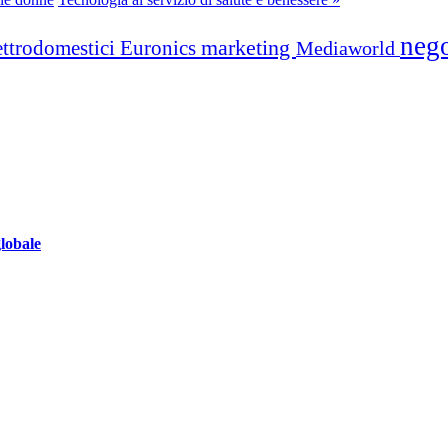
neg
marketing
ettrodomestici
Euronics
Mediaworld
globale