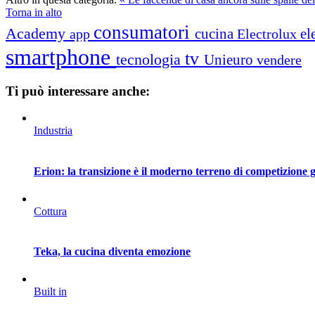
Torna in alto
consumatori
Academy
cucina
el
app
Electrolux
smartphone
tv
tecnologia
Unieuro
vendere
Ti può interessare anche:
Industria
Erion: la transizione è il moderno terreno di competizione 
Cottura
Teka, la cucina diventa emozione
Built in