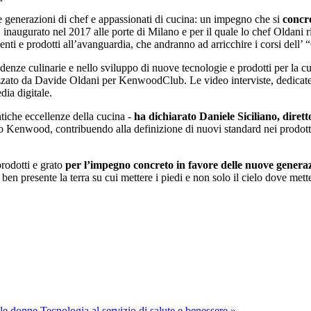
e generazioni di chef e appassionati di cucina: un impegno che si
concre
, inaugurato nel 2017 alle porte di Milano e per il quale lo chef Oldani
menti e prodotti all’avanguardia, che andranno ad arricchire i corsi dell’
endenze culinarie e nello sviluppo di nuove tecnologie e prodotti per la 
izzato da Davide Oldani per KenwoodClub. Le video interviste, dedicate al
ia digitale.
ntiche eccellenze della cucina -
ha dichiarato Daniele Siciliano, dire
o Kenwood, contribuendo alla definizione di nuovi standard nei prodotti e 
rodotti e grato
per l’impegno concreto in favore delle nuove genera
n presente la terra su cui mettere i piedi e non solo il cielo dove mette
lle donne
Tecnologia al servizio di salute e benessere »