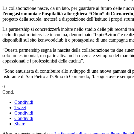
La collaborazione nasce, da un lato, per guardare al futuro delle nuov
l’enogastronomia e l’ospitalità alberghiera “Olmo” di Cornaredo
progetto della scuola, metterà a disposizione dell’istituto i propri stru
La partnership si concretizzerà inoltre nello studio delle più recenti t
ciclo di quattro interviste in cucina, denominato “
IspirAzioni
” e real
disponibili sul sito kenwoodclub.it e protagoniste di una campagna med
“Questa partnership segna la nascita della collaborazione tra due aute
solo un testimonial, ma parte attiva nella ricerca e sviluppo del marchi
appassionati e i professionisti della cucina”.
“Sono entusiasta di contribuire allo sviluppo di una nuova gamma di p
ristorante di San Pietro all’Olmo di Cornaredo, ‘bisogna avere sempre be
0
Cond.
Condividi
Tweet
Condividi
Condividi
Share
Altro in questa categoria:
« Le faccende di casa ancora sulle spalle de