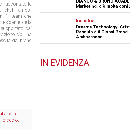
BIANCO & BRUNO ACADE
nno raccontato le
Marketing, c'è molta conf
 da chef famosi,
an. “Il team che
Industria
presidente della
Dreame Technology: Crist
 supportato dai
Ronaldo è il Global Brand
razione sia una
Ambassador
escita del brand
IN
EVIDENZA
Retail
Il Blog di Nathan (vita da negozio)
 alla sede
 noleggio: