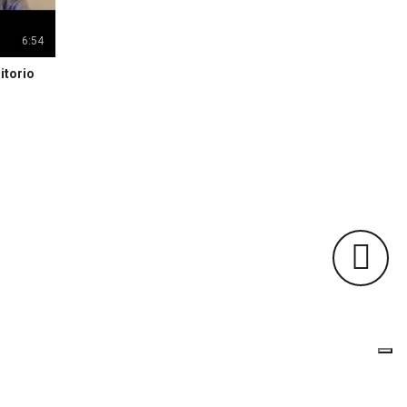
6:54
itorio