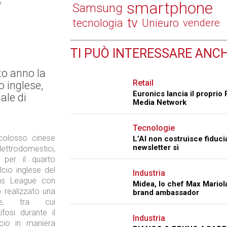
y
smartphone
Samsung
tv
tecnologia
Unieuro
vendere
TI PUÒ INTERESSARE ANCH
to anno la
Retail
o inglese,
Euronics lancia il proprio 
ale di
Media Network
Tecnologie
colosso cinese
L’AI non costruisce fiduci
newsletter sì
trodomestici,
 per il quarto
cio inglese del
Industria
ons League con
Midea, lo chef Max Mariol
o realizzato una
brand ambassador
e, tra cui
fosi durante il
Industria
cio in maniera