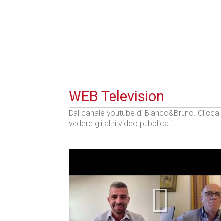
WEB Television
Dal canale youtube di Bianco&Bruno. Clicca
vedere gli altri video pubblicati.