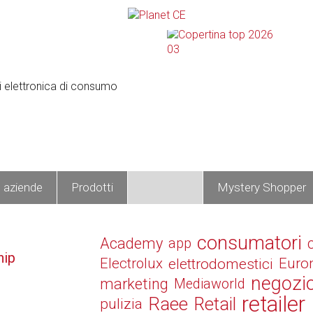
e aziende
Prodotti
Operatori
Mystery Shopper
consumatori
Academy
app
hip
Electrolux
elettrodomestici
Euro
negozi
marketing
Mediaworld
retailer
Raee
Retail
pulizia