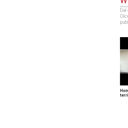
WE
Dal
Cli
pubb
Home
terr