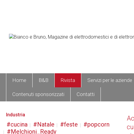
Home
B&B
Rivista
Servizi per le aziende
Contenuti sponsorizzati
Contatti
Industria
A
cucina
Natale
feste
popcorn
cu
Melchioni_Ready