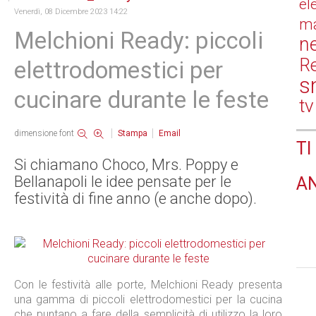
el
Venerdì, 08 Dicembre 2023 14:22
ma
Melchioni Ready: piccoli
n
Re
elettrodomestici per
s
cucinare durante le feste
tv
dimensione font
Stampa
Email
TI
Si chiamano Choco, Mrs. Poppy e
Bellanapoli le idee pensate per le
A
festività di fine anno (e anche dopo).
Con le festività alle porte, Melchioni Ready presenta
una gamma di piccoli elettrodomestici per la cucina
che puntano a fare della semplicità di utilizzo la loro