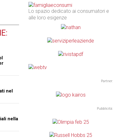
Lo spazio dedicato ai consumatori e
alle loro esigenze
E:
ol
er
Partner:
ti nel
Pubblicità:
ali nella