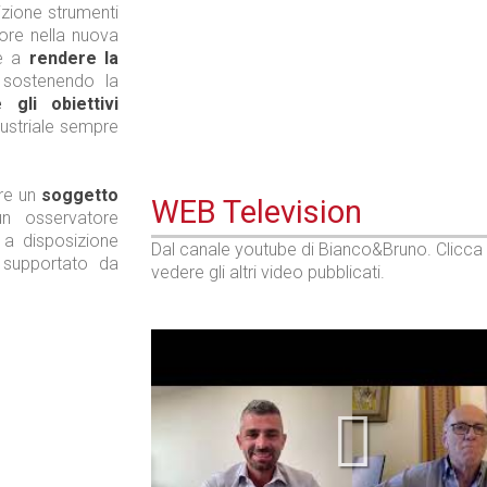
sizione strumenti
tore nella nuova
re a
rendere la
 sostenendo la
 gli obiettivi
dustriale sempre
ere un
soggetto
WEB Television
n osservatore
o a disposizione
Dal canale youtube di Bianco&Bruno. Clicca
e supportato da
vedere gli altri video pubblicati.