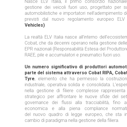
Nasce ELV Italia, il primo consorzio nazionale
gestione dei veicoli fuori uso, progettato per 
automobilistiche e importatori nell’adempimento dei
previsti dal nuovo regolamento europeo EL
Vehicles)
.
La realtà ELV Italia nasce all’interno dell’ecosist
Cobat, che da decenni operano nella gestione delle p
EPR nazionali (Responsabilità Estesa del Produttore)
RAEE, pile e accumulatori e pneumatici fuori uso.
Un numero significativo di produttori automot
parte del sistema attraverso Cobat RIPA, Coba
Tyre
, elemento che ha permesso la costruzio
industriale, operativa solida e consolidata. L’esp
nella gestione di filiere complesse rappresent
strategico per affrontare le nuove sfide del set
governance dei flussi alla tracciabilità, fino al
economica e alla piena compliance normativ
del nuovo quadro di legge europeo, che sta i
cambio di paradigma nella gestione della filiera.