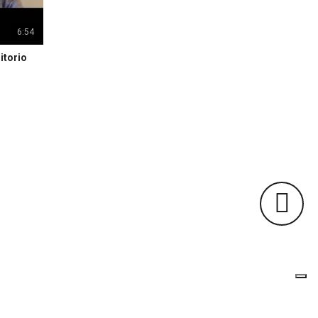
6:54
itorio