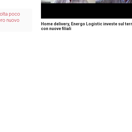
ccolta poco
iero nuovo
Home delivery, Energo Logistic investe sul terr
con nuove filiali