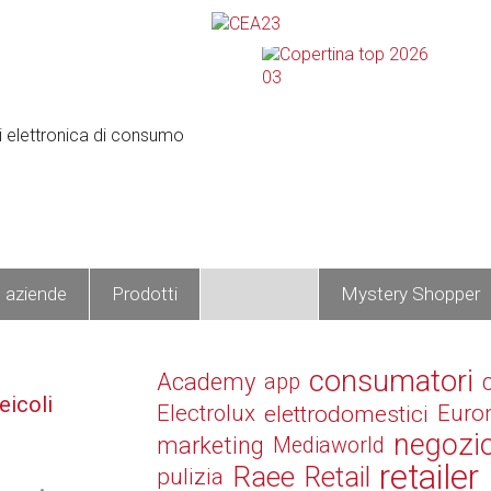
e aziende
Prodotti
Operatori
Mystery Shopper
consumatori
Academy
app
eicoli
Electrolux
elettrodomestici
Euro
negozi
marketing
Mediaworld
retailer
Raee
Retail
pulizia