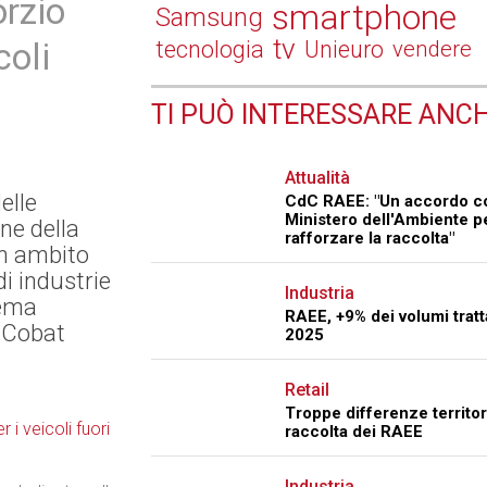
orzio
smartphone
Samsung
tv
coli
tecnologia
Unieuro
vendere
TI PUÒ INTERESSARE ANCH
Attualità
elle
CdC RAEE: "Un accordo c
Ministero dell'Ambiente p
ne della
rafforzare la raccolta"
in ambito
i industrie
Industria
tema
RAEE, +9% dei volumi tratta
 Cobat
2025
Retail
Troppe differenze territori
raccolta dei RAEE
Industria