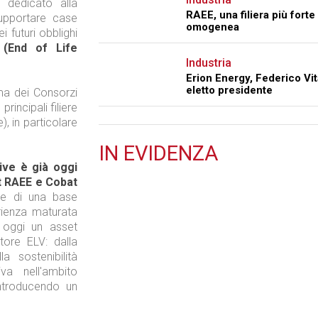
 dedicato alla
RAEE, una filiera più forte
supportare case
omogenea
 futuri obblighi
V
(End of Life
Industria
Erion Energy, Federico Vit
eletto presidente
ema dei Consorzi
rincipali filiere
, in particolare
IN
EVIDENZA
ive è già oggi
Retail
t RAEE e Cobat
ne di una base
erienza maturata
a oggi un asset
tore ELV: dalla
la sostenibilità
Il Blog di Nathan (vita da negozio)
a nell'ambito
ntroducendo un