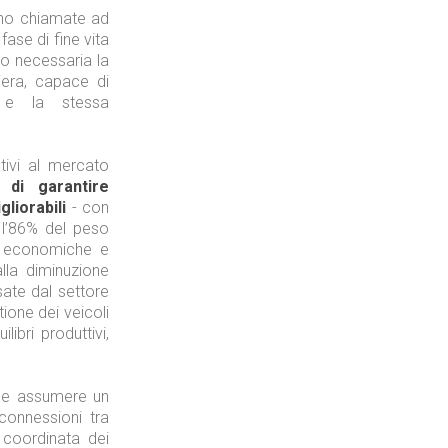
nno chiamate ad
ase di fine vita
Tecnologie
so necessaria la
iera, capace di
re e la stessa
ativi al mercato
 di garantire
Industria
liorabili
- con
 l’86% del peso
i economiche e
 alla diminuzione
rsate dal settore
ione dei veicoli
Prima dello shopping
ibri produttivi,
nde assumere un
connessioni tra
ù coordinata dei
Industria