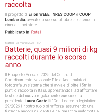
raccolta
Il progetto di
Erion WEEE
, I
NRES COOP
e
COOP
Lombardia
, avviato lo scorso ottobre, si estende a
cinque nuovi store.
Pubblicato in
Retail
Martedì, 31 Marzo 2026 16:04
Batterie, quasi 9 milioni di kg
raccolti durante lo scorso
anno
Il Rapporto Annuale 2025 del Centro di
Coordinamento Nazionale Pile e Accumulatori
fotografa un sistema che si avvale di oltre 15mila
punti di raccolta in Italia, apprestandosi ad affrontare
le sfide del nuovo regolamento europeo. La
presidente
Laura Castelli
: "Con il decreto legislativo
29/2026 il nostro ruolo si rafforza, assumendo una
funzione ancora più centrale nel garantire uniformità e