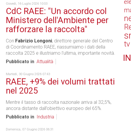
el
Giovedì, 16 Luglio 2026 10:03
CdC RAEE: "Un accordo col
ma
n
Ministero dell'Ambiente per
Re
rafforzare la raccolta"
s
Con
Fabrizio Longoni
, direttore generale del Centro
tv
di Coordinamento RAEE, riassumiamo i dati della
raccolta 2025 e illustriamo l'ultima, importante novità.
IN
Pubblicato in
Attualità
Martedì, 30 Giugno 2026 07:43
RAEE, +9% dei volumi trattati
nel 2025
Mentre il tasso di raccolta nazionale arriva al 32,5%,
ancora distante dall’obiettivo europeo del 65%.
Pubblicato in
Industria
Domenica, 07 Giugno 2026 06:31