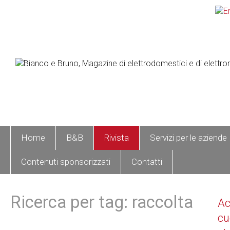
Home
B&B
Rivista
Servizi per le aziende
Contenuti sponsorizzati
Contatti
Ricerca per tag: raccolta
A
cu