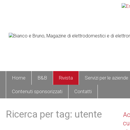
Home
B&B
Rivista
Servizi per le aziende
Contenuti sponsorizzati
Contatti
Ricerca per tag: utente
A
cu