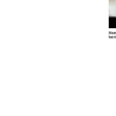
Home
terr