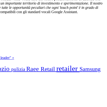
importante territorio di investimento e sperimentazione. Il nostro
tutte le opportunità peculiari che ogni 'touch point' è in grado di
 compatibili con gli standard vocali Google Assistant.
 leader" »
retailer
ozio
Raee
Retail
Samsung
pulizia