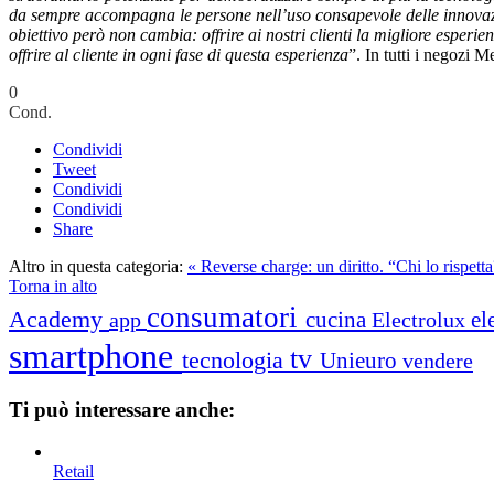
da sempre accompagna le persone nell’uso consapevole delle innovazi
obiettivo però non cambia: offrire ai nostri clienti la migliore esperi
offrire al cliente in ogni fase di questa esperienza
”. In tutti i negozi 
0
Cond.
Condividi
Tweet
Condividi
Condividi
Share
Altro in questa categoria:
« Reverse charge: un diritto. “Chi lo rispett
Torna in alto
consumatori
Academy
cucina
el
app
Electrolux
smartphone
tv
tecnologia
Unieuro
vendere
Ti può interessare anche:
Retail