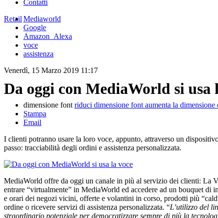
Contatti
Retail
Mediaworld
Google
Amazon_Alexa
voce
assistenza
Venerdì, 15 Marzo 2019 11:17
Da oggi con MediaWorld si usa 
dimensione font
riduci dimensione font
aumenta la dimensione 
Stampa
Email
I clienti potranno usare la loro voce, appunto, attraverso un disposi
passo: tracciabilità degli ordini e assistenza personalizzata.
MediaWorld offre da oggi un canale in più al servizio dei clienti: 
entrare “virtualmente” in MediaWorld ed accedere ad un bouquet di inf
e orari dei negozi vicini, offerte e volantini in corso, prodotti più “c
ordine o ricevere servizi di assistenza personalizzata. “
L’utilizzo del 
straordinario potenziale per democratizzare sempre di più la tecnolo