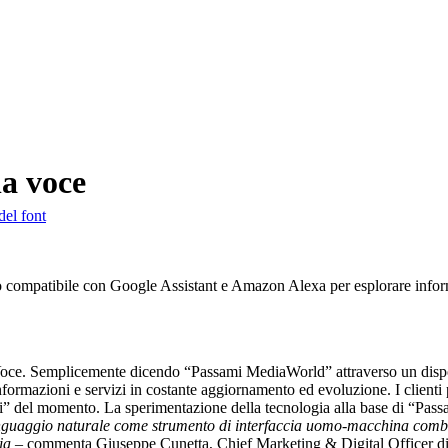
la voce
del font
tivo compatibile con Google Assistant e Amazon Alexa per esplorare info
La Voce. Semplicemente dicendo “Passami MediaWorld” attraverso un disp
ormazioni e servizi in costante aggiornamento ed evoluzione. I clienti 
aldi” del momento. La sperimentazione della tecnologia alla base di “Pass
linguaggio naturale come strumento di interfaccia uomo-macchina combinat
gia
– commenta Giuseppe Cunetta, Chief Marketing & Digital Officer d