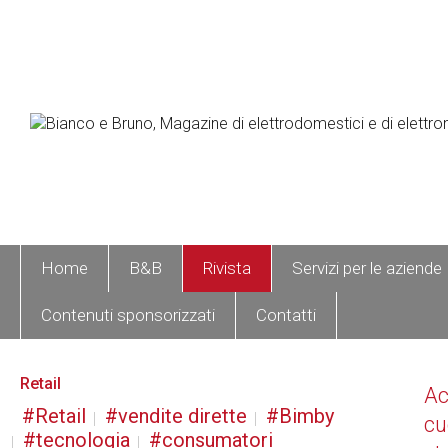
Home
B&B
Rivista
Servizi per le aziende
Contenuti sponsorizzati
Contatti
Retail
A
Retail
vendite dirette
Bimby
cu
tecnologia
consumatori