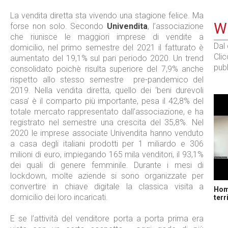
La vendita diretta sta vivendo una stagione felice. Ma
WE
forse non solo. Secondo
Univendita
, l’associazione
che riunisce le maggiori imprese di vendite a
Dal
domicilio, nel primo semestre del 2021 il fatturato è
Cli
aumentato del 19,1% sul pari periodo 2020. Un trend
pubb
consolidato poichè risulta superiore del 7,9% anche
rispetto allo stesso semestre pre-pandemico del
2019. Nella vendita diretta, quello dei ‘beni durevoli
casa’ è il comparto più importante, pesa il 42,8% del
totale mercato rappresentato dall’associazione, e ha
registrato nel semestre una crescita del 35,8%. Nel
2020 le imprese associate Univendita hanno venduto
a casa degli italiani prodotti per 1 miliardo e 306
milioni di euro, impiegando 165 mila venditori, il 93,1%
dei quali di genere femminile. Durante i mesi di
lockdown, molte aziende si sono organizzate per
convertire in chiave digitale la classica visita a
Home
domicilio dei loro incaricati.
terr
E se l’attività del venditore porta a porta prima era