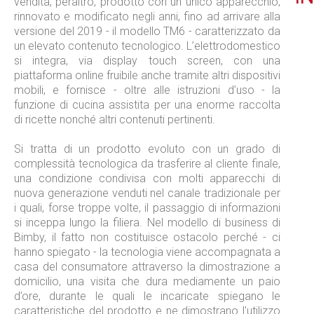
vendita, peraltro, prodotto con un unico apparecchio,
rinnovato e modificato negli anni, fino ad arrivare alla
versione del 2019 - il modello TM6 - caratterizzato da
un elevato contenuto tecnologico. L’elettrodomestico
si integra, via display touch screen, con una
piattaforma online fruibile anche tramite altri dispositivi
mobili, e fornisce - oltre alle istruzioni d’uso - la
funzione di cucina assistita per una enorme raccolta
di ricette nonché altri contenuti pertinenti.
Si tratta di un prodotto evoluto con un grado di
complessità tecnologica da trasferire al cliente finale,
una condizione condivisa con molti apparecchi di
nuova generazione venduti nel canale tradizionale per
i quali, forse troppe volte, il passaggio di informazioni
si inceppa lungo la filiera. Nel modello di business di
Bimby, il fatto non costituisce ostacolo perché - ci
hanno spiegato - la tecnologia viene accompagnata a
casa del consumatore attraverso la dimostrazione a
domicilio, una visita che dura mediamente un paio
d’ore, durante le quali le incaricate spiegano le
caratteristiche del prodotto e ne dimostrano l'utilizzo