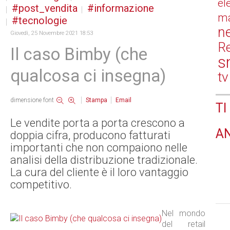
el
post_vendita
informazione
ma
tecnologie
n
Giovedì, 25 Novembre 2021 18:53
Re
Il caso Bimby (che
s
qualcosa ci insegna)
tv
dimensione font
Stampa
Email
TI
Le vendite porta a porta crescono a
A
doppia cifra, producono fatturati
importanti che non compaiono nelle
analisi della distribuzione tradizionale.
La cura del cliente è il loro vantaggio
competitivo.
Nel mondo
del retail