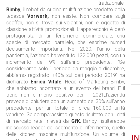
tradizionale
Bimby
, il robot da cucina multifunzione prodotto dalla
tedesca
Vorwerk,
non esiste. Non compare sugli
scaffali, non si trova sui volantini, non è oggetto di
classiche attività promozionali. L’apparecchio è però
protagonista di un fenomeno commerciale, una
specie di mercato parallelo, che esprime numeri
decisamente importanti. Nel 2020, l’anno della
pandemia, l’azienda ha venduto 122.000 pezzi, con un
incremento del 9% sull’anno precedente. “Se
consideriamo solo il periodo da maggio a dicembre,
abbiamo registrato +40% sul pari periodo 2019” ha
dichiarato
Enrica Vitale
, Head of Marketing Bimby,
che abbiamo incontrato a un evento del brand. E il
trend non è meno positivo per il 2021,:l’azienda
prevede di chiudere con un aumento del 30% sull’anno
precedente, per un totale di circa 160.000 unità
vendute. Se comparassimo questo risultato con i dati
di mercato retail rilevati da
GfK
, Bimby risulterebbe
indiscusso leader del segmento di riferimento, quello
delle kitchen machine multifunzione. Un volume di
IN