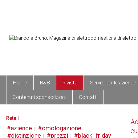
Home
B&B
Rivista
Servizi per le aziende
Contenuti sponsorizzati
Contatti
Retail
A
aziende
omologazione
cu
distinzione
prezzi
black_friday