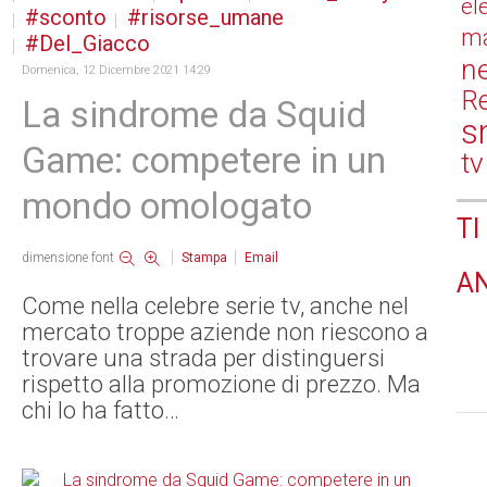
el
sconto
risorse_umane
ma
Del_Giacco
n
Domenica, 12 Dicembre 2021 14:29
Re
La sindrome da Squid
s
Game: competere in un
tv
mondo omologato
TI
dimensione font
Stampa
Email
A
Come nella celebre serie tv, anche nel
mercato troppe aziende non riescono a
trovare una strada per distinguersi
rispetto alla promozione di prezzo. Ma
chi lo ha fatto…