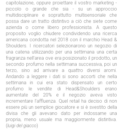
capitolazione, oppure proiettare il vostro marketing -
piccolo o grande che sia - su un approccio
multidisciplinare e soprattutto multisensoriale che
possa dare un tratto distintivo a ciò che siete come
azienda o come libero professionista. A questo
proposito voglio chiudere condividendo una ricerca
americana condotta nel 2018 con il marchio Head &
Shoulders. I ricercatori selezionarono un negozio di
una catena utilizzando per una settimana una certa
fragranza nell’area ove era posizionato il prodotto, un
secondo profumo nella settimana successiva, poi un
terzo, sino ad arrivare a quattro diversi aromi.
Andando a leggere i dati si sono accorti che nella
settimana in cui era stato dispensato un certo
profumo le vendite di Head&Shoulders erano
aumentate del 20% e il negozio aveva visto
incrementare l’affluenza. Quel retail ha deciso di non
essere più un semplice giocatore e si è svestito della
divisa che gli avevano dato per indossarne una
propria, meno usuale ma maggiormente distintiva.
(
luigi del giacco
)