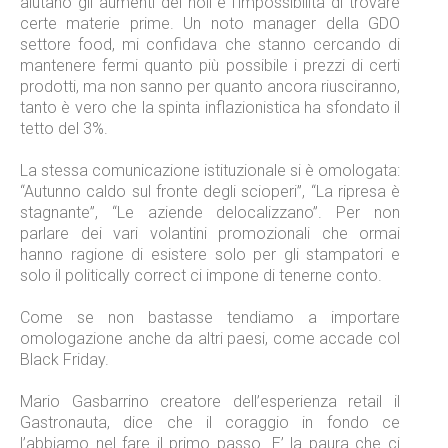
aiutano gli aumenti dei noli e l’impossibilità di trovare
certe materie prime. Un noto manager della GDO
settore food, mi confidava che stanno cercando di
mantenere fermi quanto più possibile i prezzi di certi
prodotti, ma non sanno per quanto ancora riusciranno,
tanto è vero che la spinta inflazionistica ha sfondato il
tetto del 3%.
La stessa comunicazione istituzionale si è omologata:
“Autunno caldo sul fronte degli scioperi”, “La ripresa è
stagnante”, “Le aziende delocalizzano”. Per non
parlare dei vari volantini promozionali che ormai
hanno ragione di esistere solo per gli stampatori e
solo il politically correct ci impone di tenerne conto.
Come se non bastasse tendiamo a importare
omologazione anche da altri paesi, come accade col
Black Friday.
Mario Gasbarrino creatore dell’esperienza retail il
Gastronauta, dice che il coraggio in fondo ce
l’abbiamo nel fare il primo passo. E’ la paura che ci