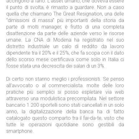
accingono a farlo. L’asset umano, che doveva essere
il punto di svolta, è rimasto a guardare. Non a caso
quella che chiamano The Great Resignation, una delle
“dimissioni di massa” più importanti della storia da
parte di molti manager, è frutto di una completa
disattenzione da parte delle aziende verso le risorse
umane. La CNA di Modena ha registrato nel suo
distretto industriale un calo di reddito da lavoro
dipendente tra il 20% e il 25%, che fa scopa con il dato
dello scorso mese certificava come solo in Italia ci
fosse stata una decrescita dei salari di un 3%.
Di certo non stanno meglio i professionisti. Se penso
all’avvocato o al commercialista. molte delle loro
pratiche più semplici si posso espletare via web
attraverso una modulistica precompilata. Nel settore
bancario 1.200 sportelli sono stati cancellati in un solo
anno, la digitalizzazione della banca ha di fatto
catalogato questo comparto tra il fai-da-te, visto che
tutte le operazioni quotidiane sono gestibili da
smartphone.