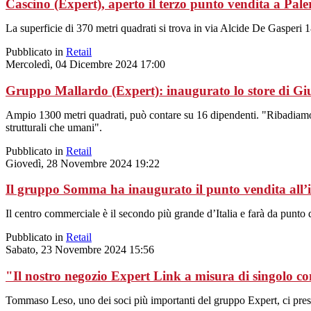
Cascino (Expert), aperto il terzo punto vendita a Pal
La superficie di 370 metri quadrati si trova in via Alcide De Gasperi 1
Pubblicato in
Retail
Mercoledì, 04 Dicembre 2024 17:00
Gruppo Mallardo (Expert): inaugurato lo store di Gi
Ampio 1300 metri quadrati, può contare su 16 dipendenti. "Ribadiamo i
strutturali che umani".
Pubblicato in
Retail
Giovedì, 28 Novembre 2024 19:22
Il gruppo Somma ha inaugurato il punto vendita all
Il centro commerciale è il secondo più grande d’Italia e farà da punto di 
Pubblicato in
Retail
Sabato, 23 Novembre 2024 15:56
"Il nostro negozio Expert Link a misura di singolo 
Tommaso Leso, uno dei soci più importanti del gruppo Expert, ci pres