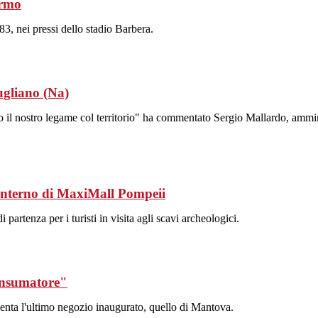
ermo
83, nei pressi dello stadio Barbera.
ugliano (Na)
l nostro legame col territorio" ha commentato Sergio Mallardo, amminis
’interno di MaxiMall Pompeii
partenza per i turisti in visita agli scavi archeologici.
consumatore"
enta l'ultimo negozio inaugurato, quello di Mantova.