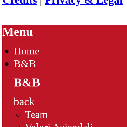
Menu
Home
B&B
B&B
back
Team