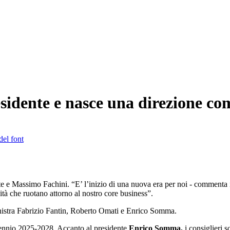
sidente e nasce una direzione co
del font
e e Massimo Fachini. “E’ l’inizio di una nuova era per noi - commenta i
ità che ruotano attorno al nostro core business”.
nistra Fabrizio Fantin, Roberto Omati e Enrico Somma.
riennio 2025-2028. Accanto al presidente
Enrico Somma,
i consiglieri 