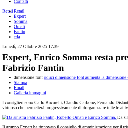
Contatti
Retail
Retail
Expert
Somma
Omati
Fantin
cda
Lunedì, 27 Ottobre 2025 17:39
Expert, Enrico Somma resta pre
Fabrizio Fantin
dimensione font
riduci dimensione font
aumenta la dimensione 
Stampa
Email
Galleria immagini
I consiglieri sono Carlo Bucarelli, Claudio Carbone, Fernando Distant
virtuoso che permetterà progressivamente di riorganizzare tutte le attiv
Da si
Il gruppo Expert ha rinnovato il consiglio di amministrazione per il t