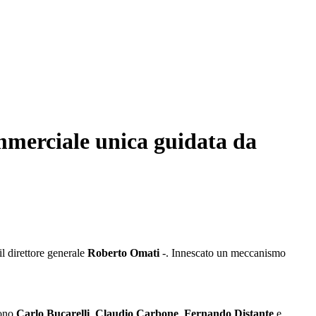
mmerciale unica guidata da
l direttore generale
Roberto Omati
-. Innescato un meccanismo
sono
Carlo Bucarelli
,
Claudio Carbone
,
Fernando Distante
e