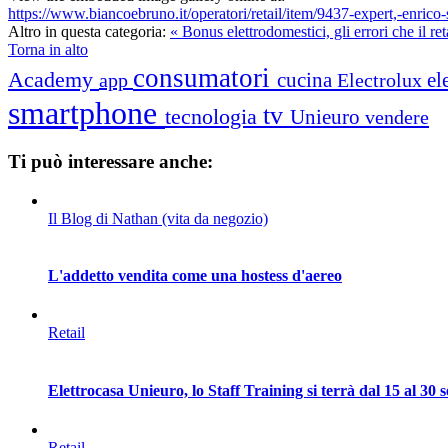
https://www.biancoebruno.it/operatori/retail/item/9437-expert,-enric
Altro in questa categoria:
« Bonus elettrodomestici, gli errori che il re
Torna in alto
consumatori
Academy
cucina
el
app
Electrolux
smartphone
tv
tecnologia
Unieuro
vendere
Ti può interessare anche:
Il Blog di Nathan (vita da negozio)
L'addetto vendita come una hostess d'aereo
Retail
Elettrocasa Unieuro, lo Staff Training si terrà dal 15 al 30
Retail