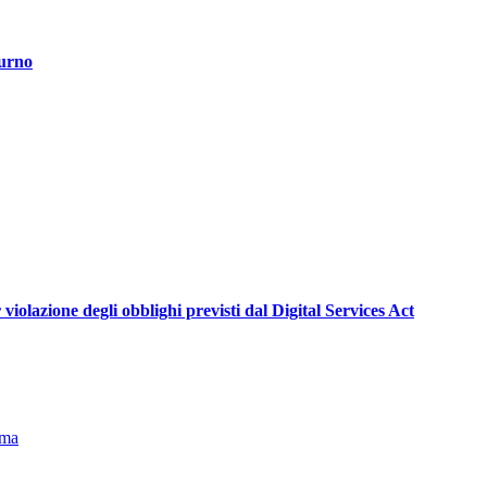
turno
violazione degli obblighi previsti dal Digital Services Act