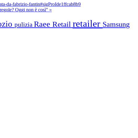
ata-da-fabrizio-fantin#sigProIde1ffcab8b9
regole? Oggi non è così" »
retailer
ozio
Raee
Retail
Samsung
pulizia