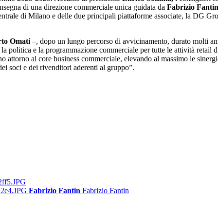
’insegna di una direzione commerciale unica guidata da
Fabrizio Fanti
centrale di Milano e delle due principali piattaforme associate, la DG 
to Omati
–, dopo un lungo percorso di avvicinamento, durato molti ann
 la politica e la programmazione commerciale per tutte le attività reta
tano attorno al core business commerciale, elevando al massimo le sinerg
 dei soci e dei rivenditori aderenti al gruppo”.
Fabrizio Fantin
Fabrizio Fantin