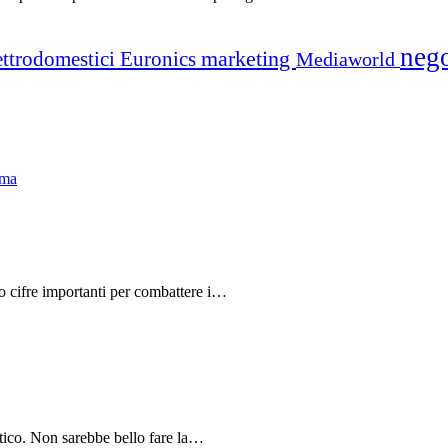
neg
marketing
ettrodomestici
Euronics
Mediaworld
do cifre importanti per combattere i…
tico. Non sarebbe bello fare la…