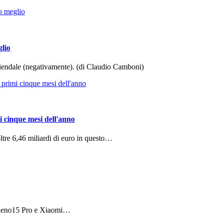
glio
aziendale (negativamente). (di Claudio Camboni)
i cinque mesi dell'anno
ltre 6,46 miliardi di euro in questo…
 Reno15 Pro e Xiaomi…