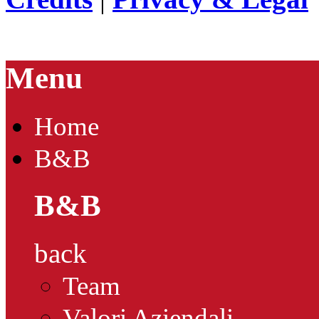
Menu
Home
B&B
B&B
back
Team
Valori Aziendali