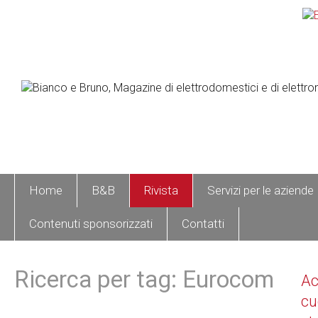
Home
B&B
Rivista
Servizi per le aziende
Contenuti sponsorizzati
Contatti
Ricerca per tag: Eurocom
A
cu