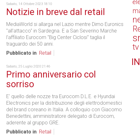
el
Sabato, 14 Ottobre 2023 18:10
Notizie in breve dal retail
ma
n
MediaWorld si allarga nel Lazio mentre Dimo Euronics
Re
"all'attacco" in Sardegna. E a San Severino Marche
s
l'affiliato Eurocom "Big Center Ciclosi" taglia il
traguardo dei 50 anni.
tv
Pubblicato in
Retail
IN
Sabato, 25 Luglio 2020 21:46
Primo anniversario col
sorriso
E' quello delle nozze tra Eurocom D.L.E. e Hyundai
Electronics per la distribuzione degli elettrodomestici
del brand coreano in Italia. A colloquio con Giacomo
Benedettini, amministratore delegato di Eurocom,
aderente al gruppo GRE.
Pubblicato in
Retail