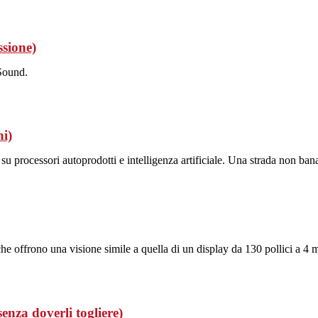
ssione)
Sound.
ni)
u processori autoprodotti e intelligenza artificiale. Una strada non ba
ono una visione simile a quella di un display da 130 pollici a 4 met
senza doverli togliere)