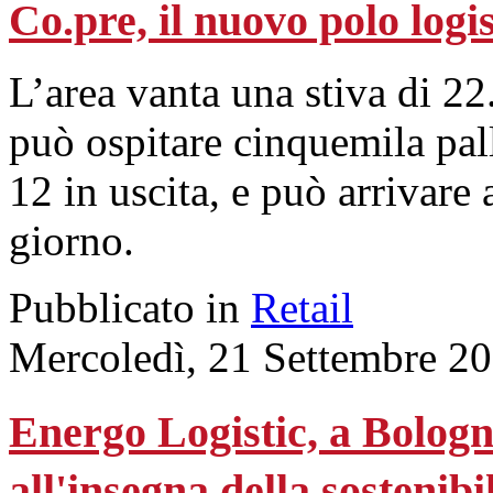
Co.pre, il nuovo polo logis
L’area vanta una stiva di 22
può ospitare cinquemila palle
12 in uscita, e può arrivare
giorno.
Pubblicato in
Retail
Mercoledì, 21 Settembre 2
Energo Logistic, a Bologn
all'insegna della sostenibi